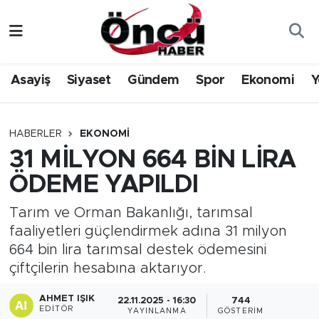
Asayiş
Düzce Nöbetçi Eczaneler
Asayiş
Siyaset
Gündem
Spor
Ekonomi
Y
Gündem
Düzce Hava Durumu
Sağlık & Çevre
Düzce Namaz Vakitleri
HABERLER
EKONOMI
31 MİLYON 664 BİN LİRA
Spor
Düzce Trafik Yoğunluk Haritası
ÖDEME YAPILDI
Siyaset
Süper Lig Puan Durumu ve Fikstür
Tarım ve Orman Bakanlığı, tarımsal
faaliyetleri güçlendirmek adına 31 milyon
Yerel Haber
Tüm Manşetler
664 bin lira tarımsal destek ödemesini
çiftçilerin hesabına aktarıyor.
Öncü Radyo Dinle
Son Dakika Haberleri
AHMET IŞIK
22.11.2025 - 16:30
744
Öncü TV İzle
Haber Arşivi
EDITÖR
YAYINLANMA
GÖSTERIM