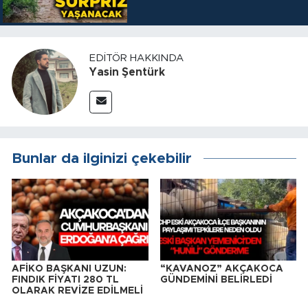
EDITÖR HAKKINDA
Yasin Şentürk
Bunlar da ilginizi çekebilir
AFİKO BAŞKANI UZUN:
“KAVANOZ” AKÇAKOCA
FINDIK FİYATI 280 TL
GÜNDEMİNİ BELİRLEDİ
OLARAK REVİZE EDİLMELİ