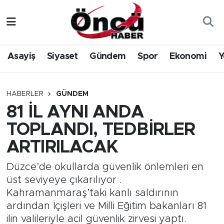
Asayiş
Düzce Nöbetçi Eczaneler
Asayiş
Siyaset
Gündem
Spor
Ekonomi
Y
Gündem
Düzce Hava Durumu
Sağlık & Çevre
Düzce Namaz Vakitleri
HABERLER
GÜNDEM
81 İL AYNI ANDA
Spor
Düzce Trafik Yoğunluk Haritası
TOPLANDI, TEDBİRLER
Siyaset
Süper Lig Puan Durumu ve Fikstür
ARTIRILACAK
Yerel Haber
Tüm Manşetler
Düzce’de okullarda güvenlik önlemleri en
üst seviyeye çıkarılıyor .
Öncü Radyo Dinle
Son Dakika Haberleri
Kahramanmaraş’taki kanlı saldırının
ardından İçişleri ve Milli Eğitim bakanları 81
Öncü TV İzle
Haber Arşivi
ilin valileriyle acil güvenlik zirvesi yaptı.