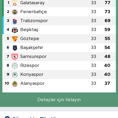
Galatasaray
33
77
1
Fenerbahçe
33
73
2
Trabzonspor
33
69
3
Beşiktaş
33
59
4
Göztepe
33
55
5
Başakşehir
33
54
6
Samsunspor
33
48
7
Rizespor
33
40
8
Konyaspor
33
40
9
Alanyaspor
33
37
10
Detaylar için tıklayın