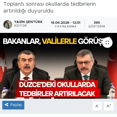
Toplantı sonrası okullarda tedbirlerin
artırıldığı duyuruldu.
YASIN ŞENTÜRK
16.04.2026 - 12:01
395
EDITÖR
YAYINLANMA
GÖSTERIM
Paylaş
-
+
A
A