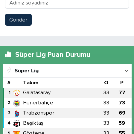
Gönder
Süper Lig Puan Durumu
Süper Lig
#
Takım
O
P
Galatasaray
33
77
1
Fenerbahçe
33
73
2
Trabzonspor
33
69
3
Beşiktaş
33
59
4
Göztepe
33
55
5