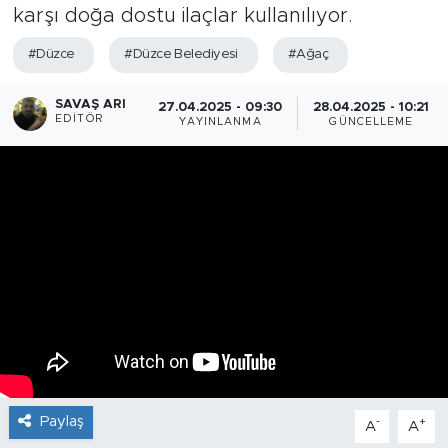
karşı doğa dostu ilaçlar kullanılıyor.
#Düzce
#Düzce Belediyesi
#Ağaç
SAVAŞ ARI
27.04.2025 - 09:30
28.04.2025 - 10:21
EDITÖR
YAYINLANMA
GÜNCELLEME
Paylaş
-
+
A
A