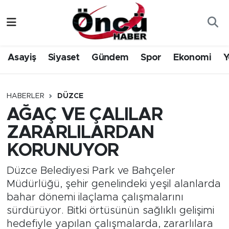
Asayiş
Düzce Nöbetçi Eczaneler
Asayiş
Siyaset
Gündem
Spor
Ekonomi
Y
Gündem
Düzce Hava Durumu
Sağlık & Çevre
Düzce Namaz Vakitleri
HABERLER
DÜZCE
AĞAÇ VE ÇALILAR
Spor
Düzce Trafik Yoğunluk Haritası
ZARARLILARDAN
Siyaset
Süper Lig Puan Durumu ve Fikstür
KORUNUYOR
Yerel Haber
Tüm Manşetler
Düzce Belediyesi Park ve Bahçeler
Müdürlüğü, şehir genelindeki yeşil alanlarda
Öncü Radyo Dinle
Son Dakika Haberleri
bahar dönemi ilaçlama çalışmalarını
sürdürüyor. Bitki örtüsünün sağlıklı gelişimi
Öncü TV İzle
Haber Arşivi
hedefiyle yapılan çalışmalarda, zararlılara