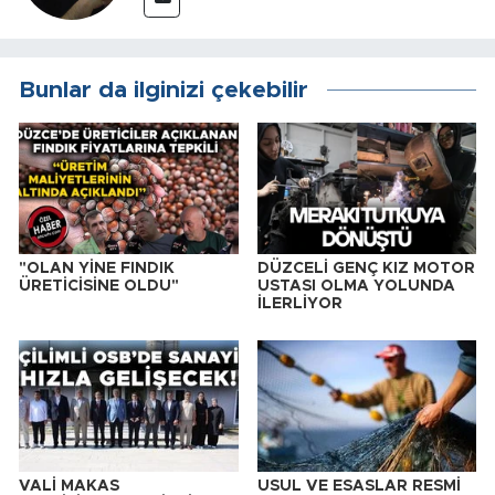
Bunlar da ilginizi çekebilir
"OLAN YİNE FINDIK
DÜZCELİ GENÇ KIZ MOTOR
ÜRETİCİSİNE OLDU"
USTASI OLMA YOLUNDA
İLERLİYOR
VALİ MAKAS
USUL VE ESASLAR RESMİ