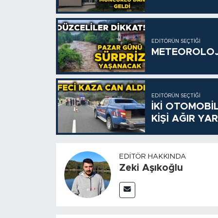
EDITÖRÜN SEÇTIĞI
METEOROLOJİ
EDITÖRÜN SEÇTIĞI
İKİ OTOMOBİL
KİŞİ AĞIR YA
EDITÖR HAKKINDA
Zeki Aşıkoğlu