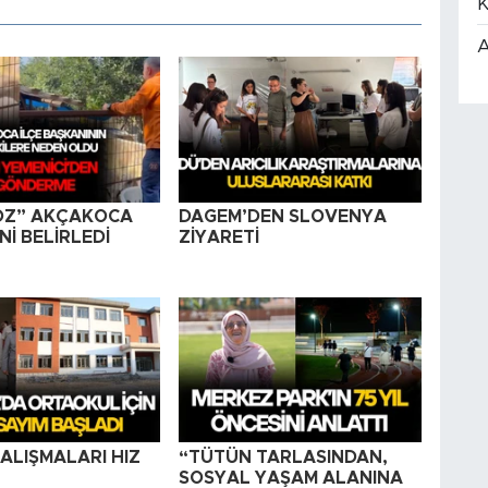
K
A
OZ” AKÇAKOCA
DAGEM’DEN SLOVENYA
İ BELİRLEDİ
ZİYARETİ
ALIŞMALARI HIZ
“TÜTÜN TARLASINDAN,
SOSYAL YAŞAM ALANINA