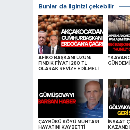
Bunlar da ilginizi çekebilir
AFİKO BAŞKANI UZUN:
“KAVAN
FINDIK FİYATI 280 TL
GÜNDEMİN
OLARAK REVİZE EDİLMELİ
ÇAYBÜKÜ KÖYÜ MUHTARI
İNŞAAT Ç
HAYATINI KAYBETTİ
KAZANDI