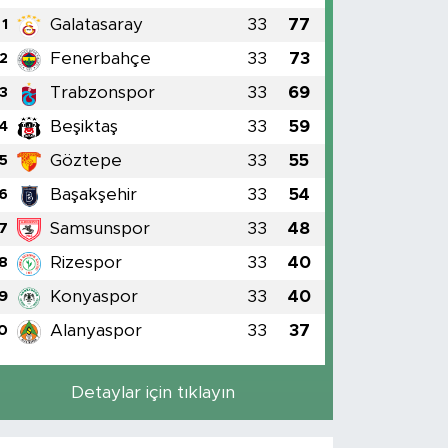
Galatasaray
33
77
1
Fenerbahçe
33
73
2
Trabzonspor
33
69
3
Beşiktaş
33
59
4
Göztepe
33
55
5
Başakşehir
33
54
6
Samsunspor
33
48
7
Rizespor
33
40
8
Konyaspor
33
40
9
Alanyaspor
33
37
0
Detaylar için tıklayın