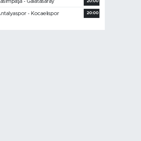
asımpaşa - Galatasaray
20:00
ntalyaspor - Kocaelispor
20:00