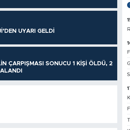
1
R
’DEN UYARI GELDİ
1
F
İN ÇARPIŞMASI SONUCU 1 KİŞİ ÖLDÜ, 2
G
RALANDI
S
1
K
F
T