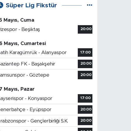
Süper Lig Fikstür
5 Mayıs, Cuma
izespor - Beşiktaş
20:00
6 Mayıs, Cumartesi
atih Karagümrük - Alanyaspor
17:00
aziantep FK - Başakşehir
20:00
amsunspor - Göztepe
20:00
7 Mayıs, Pazar
ayserispor - Konyaspor
17:00
enerbahçe - Eyüpspor
20:00
rabzonspor - Gençlerbirliği S.K.
20:00