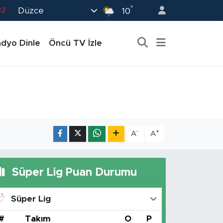
°
Düzce
82
10
02
dyo Dinle
Öncü TV İzle
19
18
19
0
-
+
A
A
Süper Lig Puan Durumu
Süper Lig
#
Takım
O
P