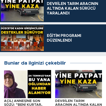
DEVRİLEN TARIM ARACININ
ALTINDA KALAN SÜRÜCÜ
YARALANDI
EĞİTİM PROGRAMI
DÜZENLENDİ
Bunlar da ilginizi çekebilir
ACILI ANNESİNE SON
DEVRİLEN TARIM
SÖZÜ: “BENİ KURTAR,
ARACININ ALTINDA KALAN