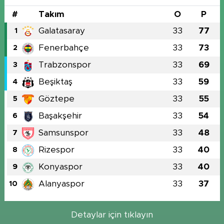
#
Takım
O
P
Galatasaray
33
77
1
Fenerbahçe
33
73
2
Trabzonspor
33
69
3
Beşiktaş
33
59
4
Göztepe
33
55
5
Başakşehir
33
54
6
Samsunspor
33
48
7
Rizespor
33
40
8
Konyaspor
33
40
9
Alanyaspor
33
37
10
Detaylar için tıklayın