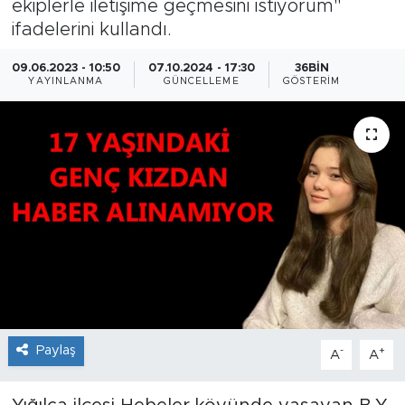
ekiplerle iletişime geçmesini istiyorum"
ifadelerini kullandı.
09.06.2023 - 10:50
07.10.2024 - 17:30
36BIN
YAYINLANMA
GÜNCELLEME
GÖSTERIM
Paylaş
-
+
A
A