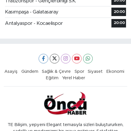
Trabzonspor - Gençlerbirliği S.K.
20:00
Kasımpaşa - Galatasaray
20:00
Antalyaspor - Kocaelispor
20:00
Asayiş
Gündem
Sağlık & Çevre
Spor
Siyaset
Ekonomi
Eğitim
Yerel Haber
TE Bilişim, yepyeni Elegant temasıyla sizleri buluştururken,