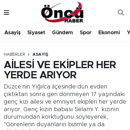
Asayiş
Düzce Nöbetçi Eczaneler
Asayiş
Siyaset
Gündem
Spor
Ekonomi
Y
Gündem
Düzce Hava Durumu
Sağlık & Çevre
Düzce Namaz Vakitleri
HABERLER
ASAYIŞ
AİLESİ VE EKİPLER HER
Spor
Düzce Trafik Yoğunluk Haritası
YERDE ARIYOR
Siyaset
Süper Lig Puan Durumu ve Fikstür
Düzce'nin Yığılca ilçesinde dün evden
çıktıktan sonra geri dönmeyen 17 yaşındaki
Yerel Haber
Tüm Manşetler
genç kızı ailesi ve emniyet ekipleri her yerde
arıyor. Genç kızın babası Selami Y. kızının
Öncü Radyo Dinle
Son Dakika Haberleri
durumundan korktuğunu söyleyerek,
"Görenlerin duyanların bizimle ya da
Öncü TV İzle
Haber Arşivi