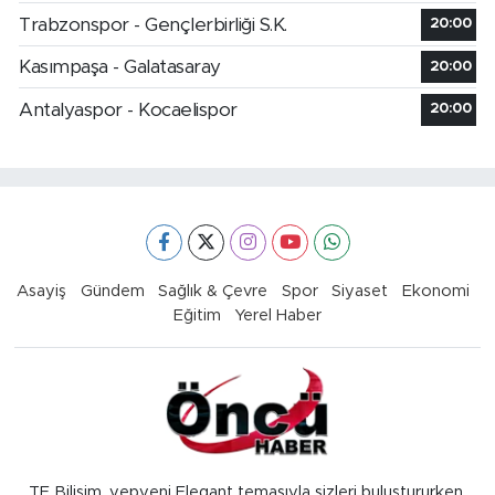
Trabzonspor - Gençlerbirliği S.K.
20:00
Kasımpaşa - Galatasaray
20:00
Antalyaspor - Kocaelispor
20:00
Asayiş
Gündem
Sağlık & Çevre
Spor
Siyaset
Ekonomi
Eğitim
Yerel Haber
TE Bilişim, yepyeni Elegant temasıyla sizleri buluştururken,