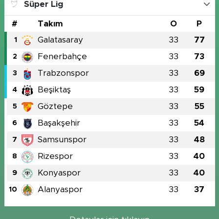
Süper Lig
#
Takım
O
P
Galatasaray
33
77
1
Fenerbahçe
33
73
2
Trabzonspor
33
69
3
Beşiktaş
33
59
4
Göztepe
33
55
5
Başakşehir
33
54
6
Samsunspor
33
48
7
Rizespor
33
40
8
Konyaspor
33
40
9
Alanyaspor
33
37
10