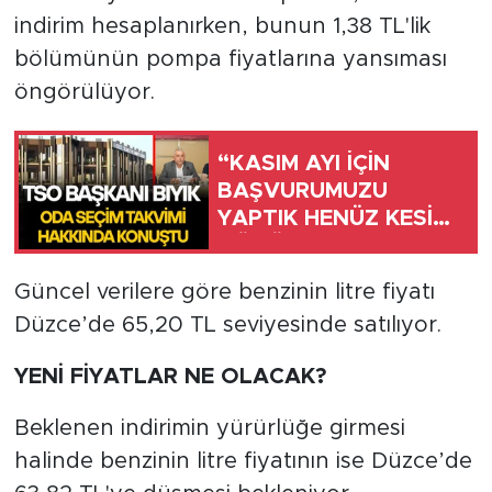
indirim hesaplanırken, bunun 1,38 TL'lik
bölümünün pompa fiyatlarına yansıması
öngörülüyor.
“KASIM AYI İÇİN
BAŞVURUMUZU
YAPTIK HENÜZ KESİN
DÖNÜŞ ALMADIK”
Güncel verilere göre benzinin litre fiyatı
Düzce’de 65,20 TL seviyesinde satılıyor.
YENİ FİYATLAR NE OLACAK?
Beklenen indirimin yürürlüğe girmesi
halinde benzinin litre fiyatının ise Düzce’de