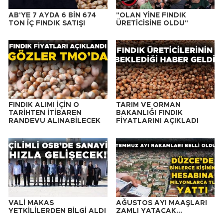
AB'YE 7 AYDA 6 BİN 674
"OLAN YİNE FINDIK
TON ÎÇ FINDIK SATIŞI
ÜRETİCİSİNE OLDU"
FINDIK ALIMI İÇİN O
TARIM VE ORMAN
TARİHTEN İTİBAREN
BAKANLIĞI FINDIK
RANDEVU ALINABİLECEK
FİYATLARINI AÇIKLADI
VALİ MAKAS
AĞUSTOS AYI MAAŞLARI
YETKİLİLERDEN BİLGİ ALDI
ZAMLI YATACAK…