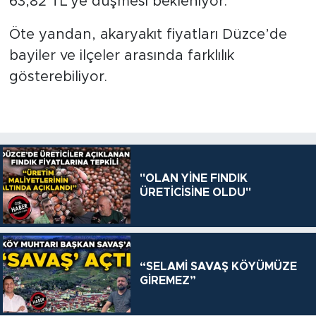
63,82 TL'ye düşmesi bekleniyor.
Öte yandan, akaryakıt fiyatları Düzce’de
bayiler ve ilçeler arasında farklılık
gösterebiliyor.
"OLAN YİNE FINDIK
ÜRETİCİSİNE OLDU"
“SELAMİ SAVAŞ KÖYÜMÜZE
GİREMEZ”