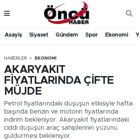
Asayiş
Düzce Nöbetçi Eczaneler
Asayiş
Siyaset
Gündem
Spor
Ekonomi
Y
Gündem
Düzce Hava Durumu
Sağlık & Çevre
Düzce Namaz Vakitleri
HABERLER
EKONOMI
AKARYAKIT
Spor
Düzce Trafik Yoğunluk Haritası
FİYATLARINDA ÇİFTE
Siyaset
Süper Lig Puan Durumu ve Fikstür
MÜJDE
Yerel Haber
Tüm Manşetler
Petrol fiyatlarındaki düşüşün etkisiyle hafta
başında benzin ve motorin fiyatlarında
Öncü Radyo Dinle
Son Dakika Haberleri
indirim bekleniyor. Akaryakıt fiyatlarındaki
ciddi düşüşün araç sahiplerinin yüzünü
Öncü TV İzle
Haber Arşivi
güldürmesi bekleniyor.