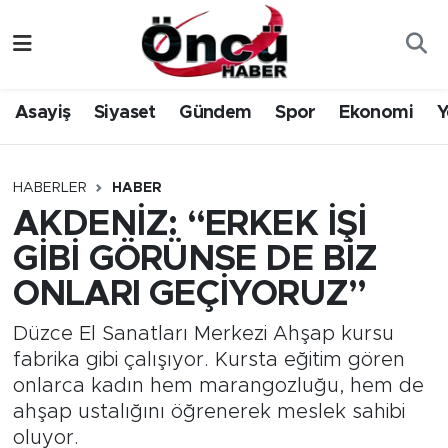
Asayiş
Düzce Nöbetçi Eczaneler
Asayiş
Siyaset
Gündem
Spor
Ekonomi
Y
Gündem
Düzce Hava Durumu
Sağlık & Çevre
Düzce Namaz Vakitleri
HABERLER
HABER
AKDENİZ: “ERKEK İŞİ
Spor
Düzce Trafik Yoğunluk Haritası
GİBİ GÖRÜNSE DE BİZ
Siyaset
Süper Lig Puan Durumu ve Fikstür
ONLARI GEÇİYORUZ”
Yerel Haber
Tüm Manşetler
Düzce El Sanatları Merkezi Ahşap kursu
fabrika gibi çalışıyor. Kursta eğitim gören
Öncü Radyo Dinle
Son Dakika Haberleri
onlarca kadın hem marangozluğu, hem de
ahşap ustalığını öğrenerek meslek sahibi
Öncü TV İzle
Haber Arşivi
oluyor.