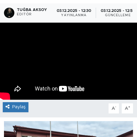
TUĞBA AKSOY
03.12.2025 - 12:30
03.12.2025 - 12:52
EDITÖR
YAYINLANMA
GÜNCELLEME
Paylaş
-
+
A
A