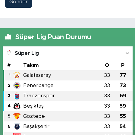
Gönder
Süper Lig Puan Durumu
Süper Lig
#
Takım
O
P
Galatasaray
33
77
1
Fenerbahçe
33
73
2
Trabzonspor
33
69
3
Beşiktaş
33
59
4
Göztepe
33
55
5
Başakşehir
33
54
6