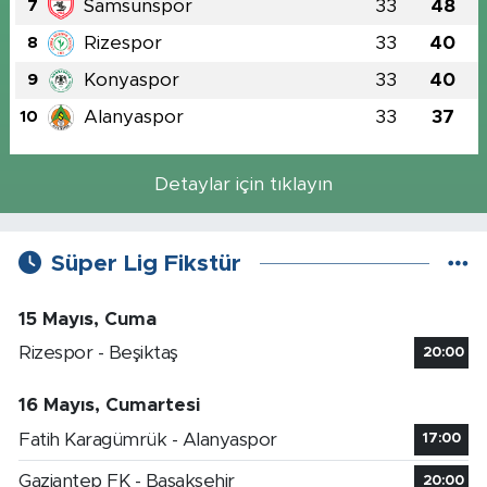
Samsunspor
33
48
7
Rizespor
33
40
8
Konyaspor
33
40
9
Alanyaspor
33
37
10
Detaylar için tıklayın
Süper Lig Fikstür
15 Mayıs, Cuma
Rizespor - Beşiktaş
20:00
16 Mayıs, Cumartesi
Fatih Karagümrük - Alanyaspor
17:00
Gaziantep FK - Başakşehir
20:00