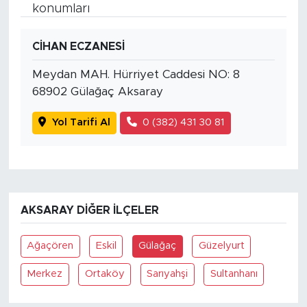
konumları
CİHAN ECZANESİ
Meydan MAH. Hürriyet Caddesi NO: 8
68902 Gülağaç Aksaray
Yol Tarifi Al
0 (382) 431 30 81
AKSARAY DIĞER İLÇELER
Ağaçören
Eskil
Gülağaç
Güzelyurt
Merkez
Ortaköy
Sarıyahşi
Sultanhanı