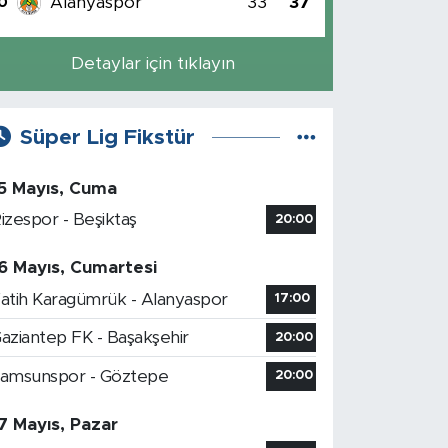
Alanyaspor
33
37
0
Detaylar için tıklayın
Süper Lig Fikstür
5 Mayıs, Cuma
izespor - Beşiktaş
20:00
6 Mayıs, Cumartesi
atih Karagümrük - Alanyaspor
17:00
aziantep FK - Başakşehir
20:00
amsunspor - Göztepe
20:00
7 Mayıs, Pazar