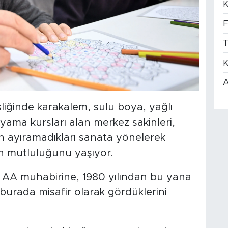
K
F
T
K
A
şliğinde karakalem, sulu boya, yağlı
ama kursları alan merkez sakinleri,
n ayıramadıkları sanata yönelerek
ın mutluluğunu yaşıyor.
 AA muhabirine, 1980 yılından bu yana
 burada misafir olarak gördüklerini