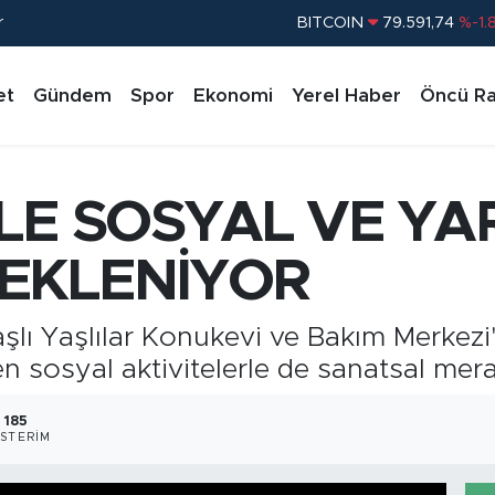
r
DOLAR
45,43620
%0.
EURO
53,38690
%0.
et
Gündem
Spor
Ekonomi
Yerel Haber
Öncü Ra
STERLİN
61,60380
%0.
G.ALTIN
6862,09000
%0.
BİST100
14.598,00
%
LE SOSYAL VE YAR
BITCOIN
79.591,74
%-1.
EKLENİYOR
lı Yaşlılar Konukevi ve Bakım Merkezi'n
n sosyal aktivitelerle de sanatsal mera
185
STERIM