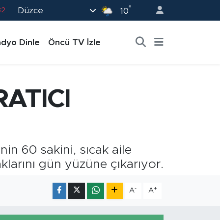
°
Düzce
02
10
19
dyo Dinle
Öncü TV İzle
18
19
0
ATICI
82
in 60 sakini, sıcak aile
klarını gün yüzüne çıkarıyor.
-
+
A
A