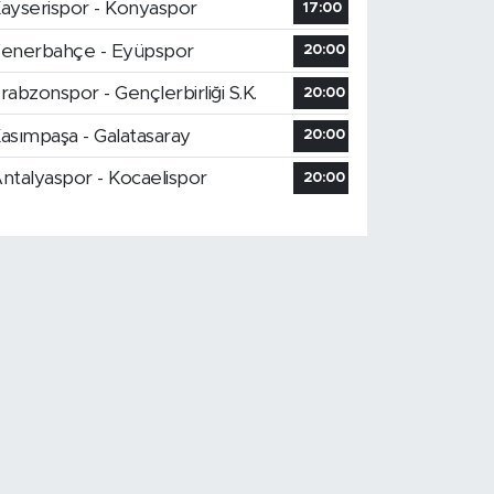
ayserispor - Konyaspor
17:00
enerbahçe - Eyüpspor
20:00
rabzonspor - Gençlerbirliği S.K.
20:00
asımpaşa - Galatasaray
20:00
ntalyaspor - Kocaelispor
20:00