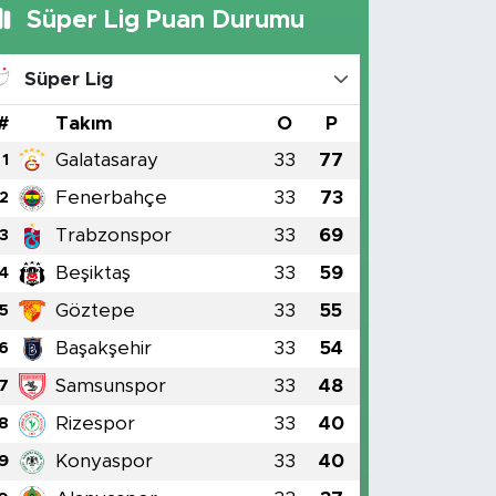
Süper Lig Puan Durumu
Süper Lig
#
Takım
O
P
Galatasaray
33
77
1
Fenerbahçe
33
73
2
Trabzonspor
33
69
3
Beşiktaş
33
59
4
Göztepe
33
55
5
Başakşehir
33
54
6
Samsunspor
33
48
7
Rizespor
33
40
8
Konyaspor
33
40
9