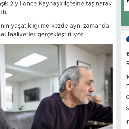
1
ık 2 yıl önce Kaynaşlı ilçesine taşınarak
ti.
ığının yaşatıldığı merkezde aynı zamanda
l faaliyetler gerçekleştiriliyor.
1
R
1
F
G
S
1