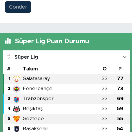
Gönder
Süper Lig Puan Durumu
Süper Lig
#
Takım
O
P
Galatasaray
33
77
1
Fenerbahçe
33
73
2
Trabzonspor
33
69
3
Beşiktaş
33
59
4
Göztepe
33
55
5
Başakşehir
33
54
6