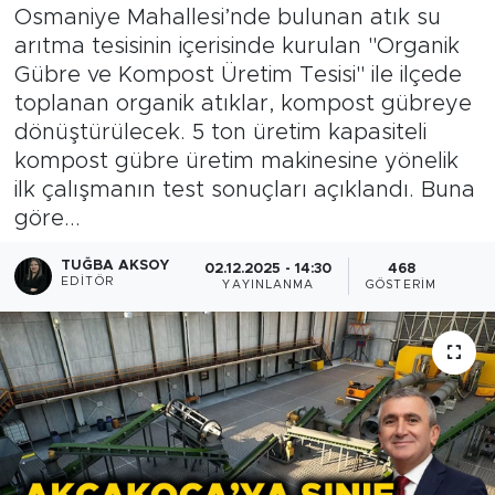
Osmaniye Mahallesi’nde bulunan atık su
arıtma tesisinin içerisinde kurulan "Organik
Gübre ve Kompost Üretim Tesisi" ile ilçede
toplanan organik atıklar, kompost gübreye
dönüştürülecek. 5 ton üretim kapasiteli
kompost gübre üretim makinesine yönelik
ilk çalışmanın test sonuçları açıklandı. Buna
göre...
TUĞBA AKSOY
02.12.2025 - 14:30
468
EDITÖR
YAYINLANMA
GÖSTERIM