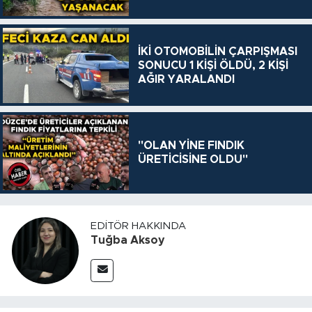
İKİ OTOMOBİLİN ÇARPIŞMASI
SONUCU 1 KİŞİ ÖLDÜ, 2 KİŞİ
AĞIR YARALANDI
"OLAN YİNE FINDIK
ÜRETİCİSİNE OLDU"
EDITÖR HAKKINDA
Tuğba Aksoy