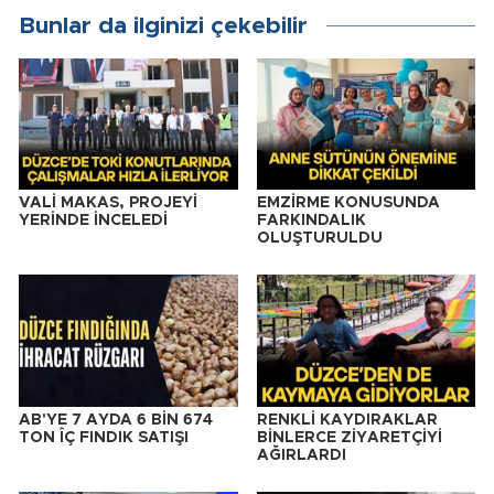
Bunlar da ilginizi çekebilir
VALİ MAKAS, PROJEYİ
EMZİRME KONUSUNDA
YERİNDE İNCELEDİ
FARKINDALIK
OLUŞTURULDU
AB'YE 7 AYDA 6 BİN 674
RENKLİ KAYDIRAKLAR
TON ÎÇ FINDIK SATIŞI
BİNLERCE ZİYARETÇİYİ
AĞIRLARDI