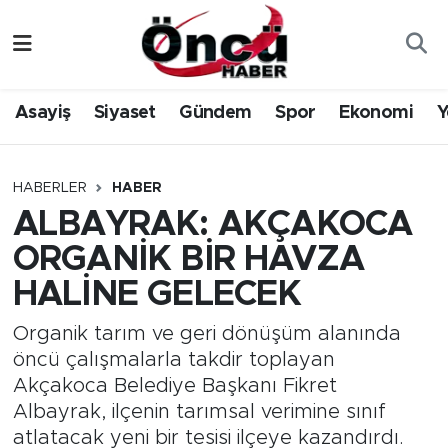
Asayiş
Düzce Nöbetçi Eczaneler
Asayiş
Siyaset
Gündem
Spor
Ekonomi
Y
Gündem
Düzce Hava Durumu
Sağlık & Çevre
Düzce Namaz Vakitleri
HABERLER
HABER
ALBAYRAK: AKÇAKOCA
Spor
Düzce Trafik Yoğunluk Haritası
ORGANİK BİR HAVZA
Siyaset
Süper Lig Puan Durumu ve Fikstür
HALİNE GELECEK
Yerel Haber
Tüm Manşetler
Organik tarım ve geri dönüşüm alanında
öncü çalışmalarla takdir toplayan
Öncü Radyo Dinle
Son Dakika Haberleri
Akçakoca Belediye Başkanı Fikret
Albayrak, ilçenin tarımsal verimine sınıf
Öncü TV İzle
Haber Arşivi
atlatacak yeni bir tesisi ilçeye kazandırdı.