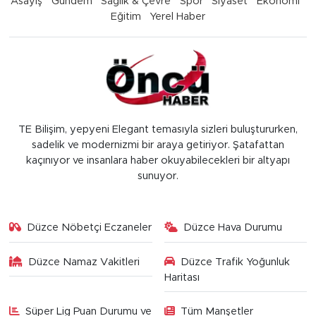
Asayiş
Gündem
Sağlık & Çevre
Spor
Siyaset
Ekonomi
Eğitim
Yerel Haber
TE Bilişim, yepyeni Elegant temasıyla sizleri buluştururken,
sadelik ve modernizmi bir araya getiriyor. Şatafattan
kaçınıyor ve insanlara haber okuyabilecekleri bir altyapı
sunuyor.
Düzce Nöbetçi Eczaneler
Düzce Hava Durumu
Düzce Namaz Vakitleri
Düzce Trafik Yoğunluk
Haritası
Süper Lig Puan Durumu ve
Tüm Manşetler