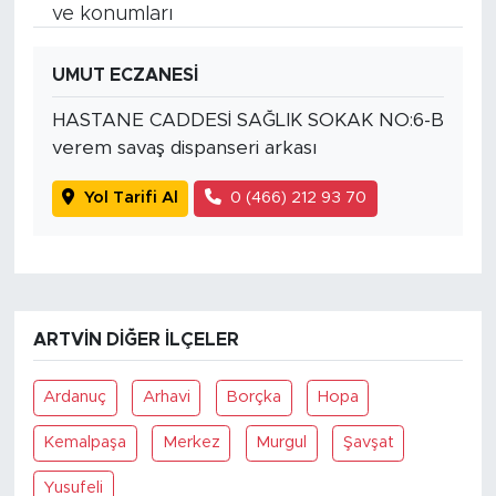
ve konumları
UMUT ECZANESİ
HASTANE CADDESİ SAĞLIK SOKAK NO:6-B
verem savaş dispanseri arkası
Yol Tarifi Al
0 (466) 212 93 70
ARTVIN DIĞER İLÇELER
Ardanuç
Arhavi
Borçka
Hopa
Kemalpaşa
Merkez
Murgul
Şavşat
Yusufeli