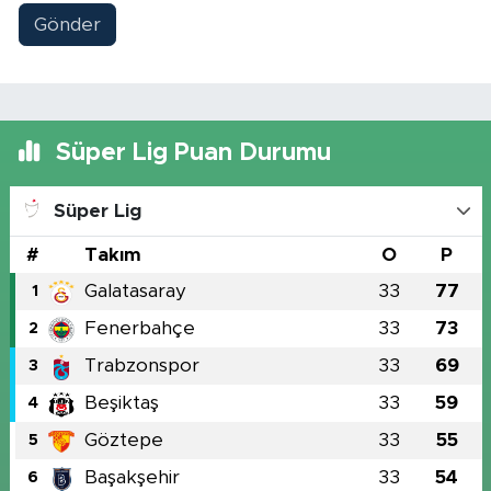
Gönder
Süper Lig Puan Durumu
Süper Lig
#
Takım
O
P
Galatasaray
33
77
1
Fenerbahçe
33
73
2
Trabzonspor
33
69
3
Beşiktaş
33
59
4
Göztepe
33
55
5
Başakşehir
33
54
6