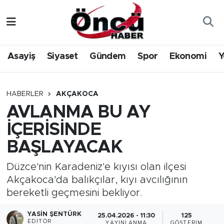
Asayiş
Düzce Nöbetçi Eczaneler
Asayiş
Siyaset
Gündem
Spor
Ekonomi
Y
Gündem
Düzce Hava Durumu
Sağlık & Çevre
Düzce Namaz Vakitleri
HABERLER
AKÇAKOCA
AVLANMA BU AY
Spor
Düzce Trafik Yoğunluk Haritası
İÇERİSİNDE
Siyaset
Süper Lig Puan Durumu ve Fikstür
BAŞLAYACAK
Yerel Haber
Tüm Manşetler
Düzce'nin Karadeniz'e kıyısı olan ilçesi
Akçakoca'da balıkçılar, kıyı avcılığının
Öncü Radyo Dinle
Son Dakika Haberleri
bereketli geçmesini bekliyor.
YASIN ŞENTÜRK
Öncü TV İzle
Haber Arşivi
25.04.2026 - 11:30
125
EDITÖR
YAYINLANMA
GÖSTERIM