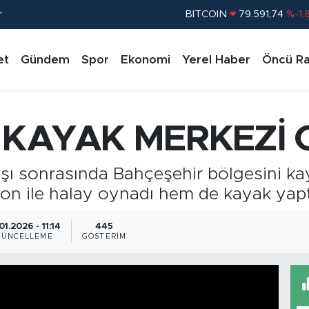
r
DOLAR
45,43620
%0.
EURO
53,38690
%0.
et
Gündem
Spor
Ekonomi
Yerel Haber
Öncü Ra
STERLİN
61,60380
%0.
G.ALTIN
6862,09000
%0.
BİST100
14.598,00
%
 KAYAK MERKEZİ 
BITCOIN
79.591,74
%-1.
ğışı sonrasında Bahçeşehir bölgesini ka
ron ile halay oynadı hem de kayak yapt
01.2026 - 11:14
445
GÜNCELLEME
GÖSTERIM