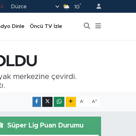
°
Düzce
02
10
19
dyo Dinle
Öncü TV İzle
18
19
0
OLDU
82
yak merkezine çevirdi.
ı.
-
+
A
A
Süper Lig Puan Durumu