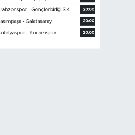
rabzonspor - Gençlerbirliği S.K.
20:00
asımpaşa - Galatasaray
20:00
ntalyaspor - Kocaelispor
20:00