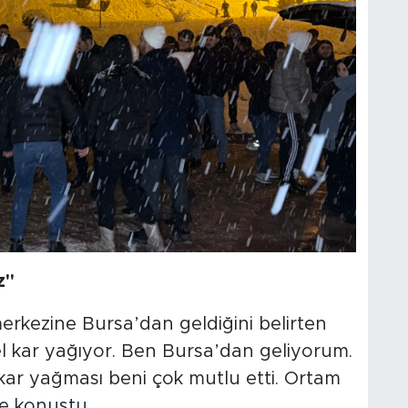
z"
rkezine Bursa’dan geldiğini belirten
l kar yağıyor. Ben Bursa’dan geliyorum.
kar yağması beni çok mutlu etti. Ortam
de konuştu.