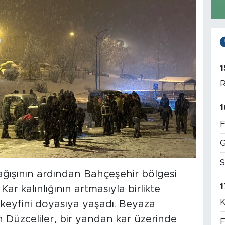
1
R
1
F
G
S
ağışının ardından Bahçeşehir bölgesi
1
r kalınlığının artmasıyla birlikte
K
 keyfini doyasıya yaşadı. Beyaza
Düzceliler, bir yandan kar üzerinde
F