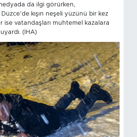
medyada da ilgi görürken,
Düzce’de kışın neşeli yüzünü bir kez
er ise vatandaşları muhtemel kazalara
uyardı. (İHA)