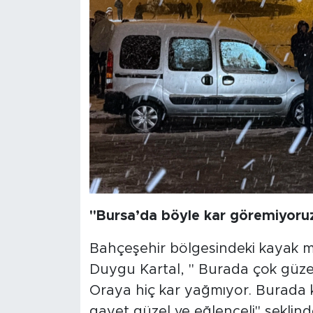
"Bursa’da böyle kar göremiyoru
Bahçeşehir bölgesindeki kayak me
Duygu Kartal, " Burada çok güze
Oraya hiç kar yağmıyor. Burada 
gayet güzel ve eğlenceli" şeklin