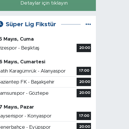
Detaylar için tıklayın
Süper Lig Fikstür
5 Mayıs, Cuma
izespor - Beşiktaş
20:00
6 Mayıs, Cumartesi
atih Karagümrük - Alanyaspor
17:00
aziantep FK - Başakşehir
20:00
amsunspor - Göztepe
20:00
7 Mayıs, Pazar
ayserispor - Konyaspor
17:00
enerbahçe - Eyüpspor
20:00