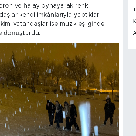
ron ve halay oynayarak renkli
T
aşlar kendi imkânlarıyla yaptıkları
K
kimi vatandaşlar ise müzik eşliğinde
e dönüştürdü.
A