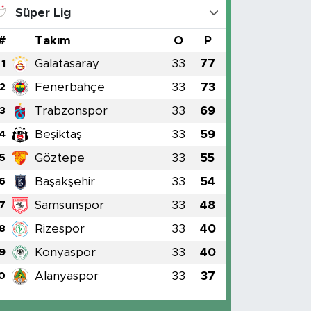
Süper Lig
#
Takım
O
P
Galatasaray
33
77
1
Fenerbahçe
33
73
2
Trabzonspor
33
69
3
Beşiktaş
33
59
4
Göztepe
33
55
5
Başakşehir
33
54
6
Samsunspor
33
48
7
Rizespor
33
40
8
Konyaspor
33
40
9
Alanyaspor
33
37
0