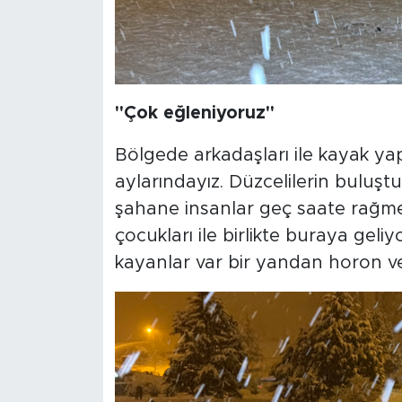
"Çok eğleniyoruz"
Bölgede arkadaşları ile kayak y
aylarındayız. Düzcelilerin buluş
şahane insanlar geç saate rağme
çocukları ile birlikte buraya geli
kayanlar var bir yandan horon ve 