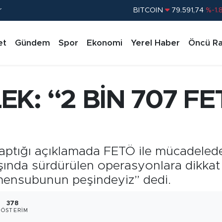
BITCOIN
79.591,74
%-1.
r
DOLAR
45,43620
%0.
EURO
53,38690
%0.
et
Gündem
Spor
Ekonomi
Yerel Haber
Öncü Ra
STERLİN
61,60380
%0.
G.ALTIN
6862,09000
%0.
K: “2 BİN 707 F
BİST100
14.598,00
%
aptığı açıklamada FETÖ ile mücadelede 
şında sürdürülen operasyonlara dikkat 
mensubunun peşindeyiz” dedi.
378
GÖSTERIM