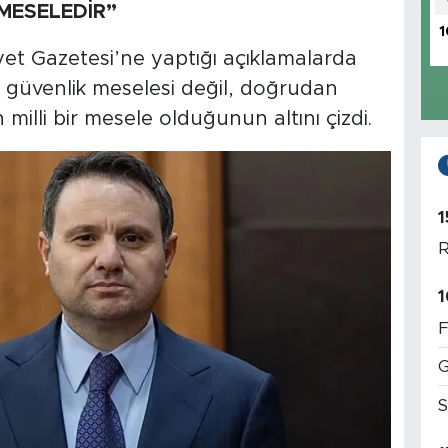
 MESELEDİR”
1
yet Gazetesi’ne yaptığı açıklamalarda
 güvenlik meselesi değil, doğrudan
 milli bir mesele olduğunun altını çizdi.
1
R
1
F
G
S