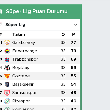
Süper Lig Puan Durumu
Süper Lig
#
Takım
O
P
Galatasaray
33
77
1
Fenerbahçe
33
73
2
Trabzonspor
33
69
3
Beşiktaş
33
59
4
Göztepe
33
55
5
Başakşehir
33
54
6
Samsunspor
33
48
7
Rizespor
33
40
8
Konyaspor
33
40
9