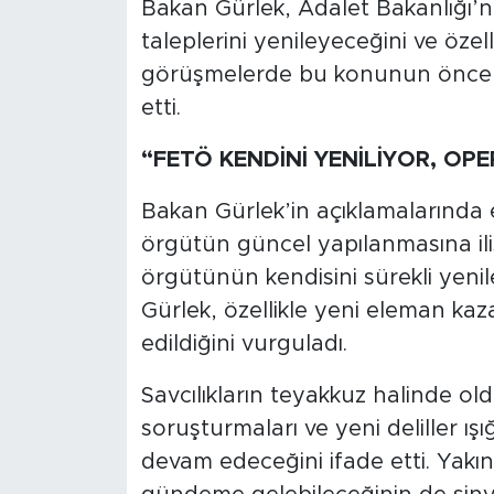
Bakan Gürlek, Adalet Bakanlığı’nın
taleplerini yenileyeceğini ve özel
görüşmelerde bu konunun önceli
etti.
“FETÖ KENDİNİ YENİLİYOR, O
Bakan Gürlek’in açıklamalarında e
örgütün güncel yapılanmasına iliş
örgütünün kendisini sürekli yeni
Gürlek, özellikle yeni eleman ka
edildiğini vurguladı.
Savcılıkların teyakkuz halinde o
soruşturmaları ve yeni deliller ı
devam edeceğini ifade etti. Yak