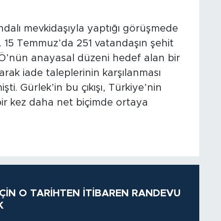
ndalı mevkidaşıyla yaptığı görüşmede
i. 15 Temmuz’da 251 vatandaşın şehit
Ö’nün anayasal düzeni hedef alan bir
ak iade taleplerinin karşılanması
işti. Gürlek’in bu çıkışı, Türkiye’nin
bir kez daha net biçimde ortaya
 İÇİN O TARİHTEN İTİBAREN RANDEVU
K