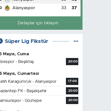
Alanyaspor
33
37
0
Detaylar için tıklayın
Süper Lig Fikstür
5 Mayıs, Cuma
izespor - Beşiktaş
20:00
6 Mayıs, Cumartesi
atih Karagümrük - Alanyaspor
17:00
aziantep FK - Başakşehir
20:00
amsunspor - Göztepe
20:00