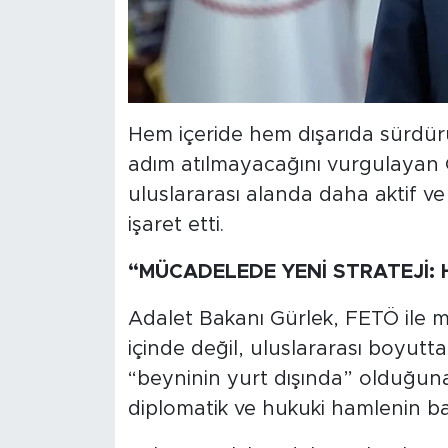
Hem içeride hem dışarıda sürdü
adım atılmayacağını vurgulayan 
uluslararası alanda daha aktif ve
işaret etti.
“MÜCADELEDE YENİ STRATEJİ: H
Adalet Bakanı Gürlek, FETÖ ile mü
içinde değil, uluslararası boyut
“beyninin yurt dışında” olduğuna
diplomatik ve hukuki hamlenin baş