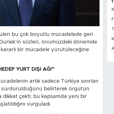
1
K
F
T
rülen bu çok boyutlu mücadelede geri
K
Gürlek’in sözleri, önümüzdeki dönemde
A
 kararlı bir mücadele yürütüleceğine
EDEF YURT DIŞI AĞI”
cadelenin artık sadece Türkiye sınırları
ta sürdürüldüğünü belirterek örgütün
 dikkat çekti; bu kapsamda yeni bir
latıldığını vurguladı.