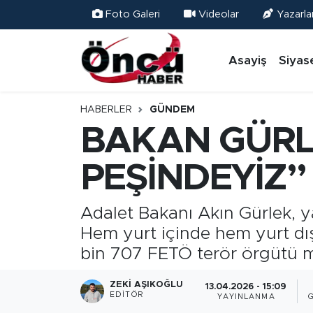
Foto Galeri
Videolar
Yazarla
Asayiş
Düzce Nöbetçi Eczaneler
Asayiş
Siyas
Gündem
Düzce Hava Durumu
HABERLER
GÜNDEM
Sağlık & Çevre
Düzce Namaz Vakitleri
BAKAN GÜRLE
Spor
Düzce Trafik Yoğunluk Haritası
PEŞİNDEYİZ”
Siyaset
Süper Lig Puan Durumu ve Fikstür
Adalet Bakanı Akın Gürlek, y
Hem yurt içinde hem yurt dı
Yerel Haber
Tüm Manşetler
bin 707 FETÖ terör örgütü 
Öncü Radyo Dinle
Son Dakika Haberleri
ZEKI AŞIKOĞLU
13.04.2026 - 15:09
EDITÖR
YAYINLANMA
Öncü TV İzle
Haber Arşivi