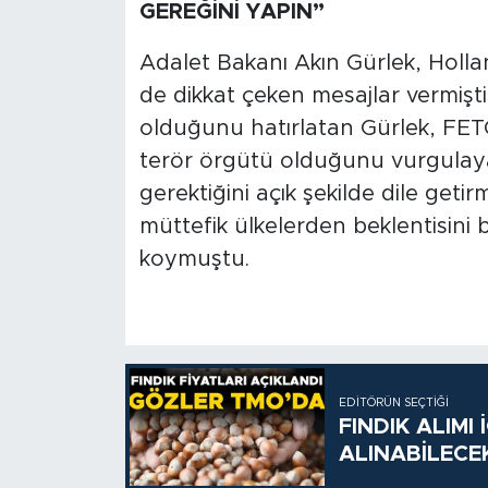
GEREĞİNİ YAPIN”
Adalet Bakanı Akın Gürlek, Holla
de dikkat çeken mesajlar vermişt
olduğunu hatırlatan Gürlek, FET
terör örgütü olduğunu vurgulayar
gerektiğini açık şekilde dile getirm
müttefik ülkelerden beklentisini 
koymuştu.
EDITÖRÜN SEÇTIĞI
FINDIK ALIMI
ALINABİLECE