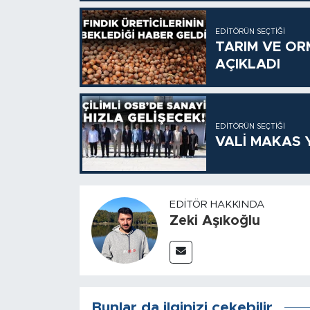
EDITÖRÜN SEÇTIĞI
TARIM VE OR
AÇIKLADI
EDITÖRÜN SEÇTIĞI
VALİ MAKAS Y
EDITÖR HAKKINDA
Zeki Aşıkoğlu
Bunlar da ilginizi çekebilir