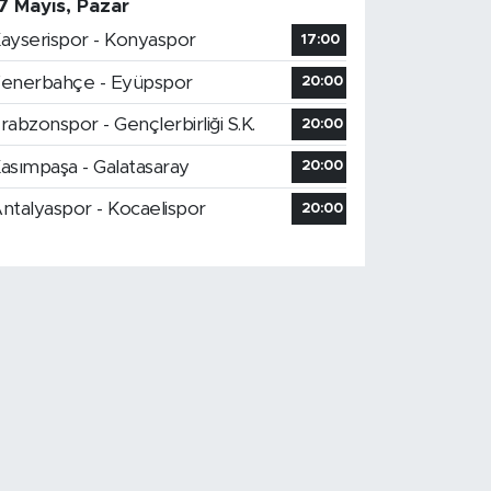
7 Mayıs, Pazar
ayserispor - Konyaspor
17:00
enerbahçe - Eyüpspor
20:00
rabzonspor - Gençlerbirliği S.K.
20:00
asımpaşa - Galatasaray
20:00
ntalyaspor - Kocaelispor
20:00