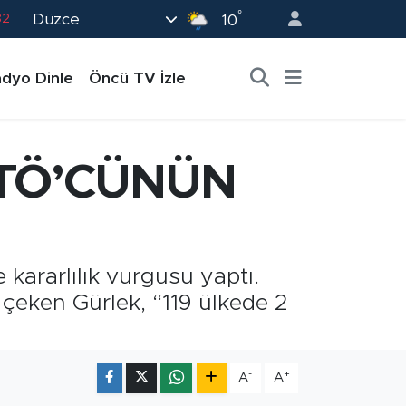
82
°
Düzce
10
02
19
dyo Dinle
Öncü TV İzle
18
19
ETÖ’CÜNÜN
0
kararlılık vurgusu yaptı.
çeken Gürlek, “119 ülkede 2
-
+
A
A