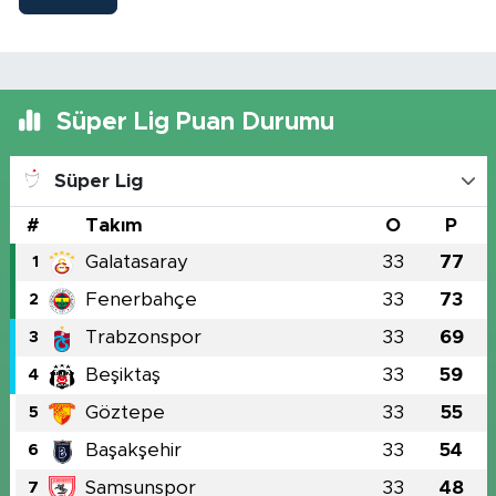
Süper Lig Puan Durumu
Süper Lig
#
Takım
O
P
Galatasaray
33
77
1
Fenerbahçe
33
73
2
Trabzonspor
33
69
3
Beşiktaş
33
59
4
Göztepe
33
55
5
Başakşehir
33
54
6
Samsunspor
33
48
7