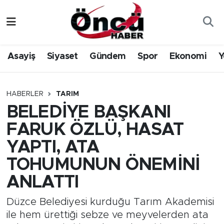
Asayiş
Düzce Nöbetçi Eczaneler
Asayiş
Siyaset
Gündem
Spor
Ekonomi
Y
Gündem
Düzce Hava Durumu
Sağlık & Çevre
Düzce Namaz Vakitleri
HABERLER
TARIM
BELEDİYE BAŞKANI
Spor
Düzce Trafik Yoğunluk Haritası
FARUK ÖZLÜ, HASAT
Siyaset
Süper Lig Puan Durumu ve Fikstür
YAPTI, ATA
TOHUMUNUN ÖNEMİNİ
Yerel Haber
Tüm Manşetler
ANLATTI
Öncü Radyo Dinle
Son Dakika Haberleri
Düzce Belediyesi kurduğu Tarım Akademisi
ile hem ürettiği sebze ve meyvelerden ata
Öncü TV İzle
Haber Arşivi