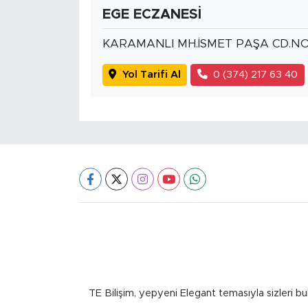
EGE ECZANESİ
KARAMANLI MH.İSMET PAŞA CD.NO:
Yol Tarifi Al
0 (374) 217 63 40
TE Bilişim, yepyeni Elegant temasıyla sizleri bu