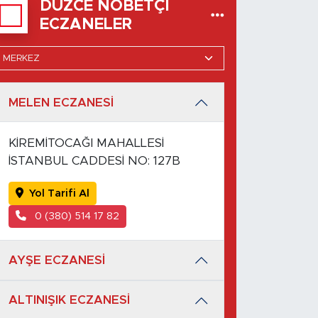
DÜZCE NÖBETÇI
ECZANELER
MELEN ECZANESİ
KİREMİTOCAĞI MAHALLESİ
İSTANBUL CADDESİ NO: 127B
Yol Tarifi Al
0 (380) 514 17 82
AYŞE ECZANESİ
ALTINIŞIK ECZANESİ