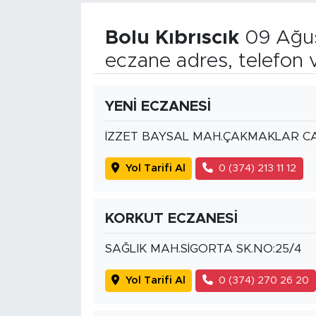
Bolu Kıbrıscık
09 Ağus
eczane adres, telefon 
YENİ ECZANESİ
İZZET BAYSAL MAH.ÇAKMAKLAR CA
Yol Tarifi Al
0 (374) 213 11 12
KORKUT ECZANESİ
SAĞLIK MAH.SİGORTA SK.NO:25/4
Yol Tarifi Al
0 (374) 270 26 20