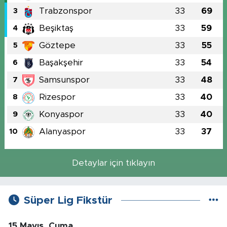
Trabzonspor
33
69
3
Beşiktaş
33
59
4
Göztepe
33
55
5
Başakşehir
33
54
6
Samsunspor
33
48
7
Rizespor
33
40
8
Konyaspor
33
40
9
Alanyaspor
33
37
10
Detaylar için tıklayın
Süper Lig Fikstür
15 Mayıs, Cuma