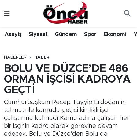
Asayiş
Düzce Nöbetçi Eczaneler
Asayiş
Siyaset
Gündem
Spor
Ekonomi
Y
Gündem
Düzce Hava Durumu
Sağlık & Çevre
Düzce Namaz Vakitleri
HABERLER
HABER
BOLU VE DÜZCE’DE 486
Spor
Düzce Trafik Yoğunluk Haritası
ORMAN İŞCİSİ KADROYA
Siyaset
Süper Lig Puan Durumu ve Fikstür
GEÇTİ
Yerel Haber
Tüm Manşetler
Cumhurbaşkanı Recep Tayyip Erdoğan’ın
talimatı ile kamuda geçici kimlikli işçi
Öncü Radyo Dinle
Son Dakika Haberleri
çalıştırma kalmadı.Kamu adına çalışan her
bir işçinin kadro olarak görevine devam
Öncü TV İzle
Haber Arşivi
edecek. Bolu ve Düzce’den Bolu da