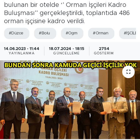
bulunan bir otelde ‘’ Orman İşçileri Kadro
Buluşması’’ gerçekleştirildi, toplantıda 486
orman işçisine kadro verildi.
#Düzce
#Bolu
#Ogm
#Orman
#İŞCİLE
14.06.2023 - 11:44
18.07.2024 - 18:15
2754
YAYINLANMA
GÜNCELLEME
GÖSTERIM