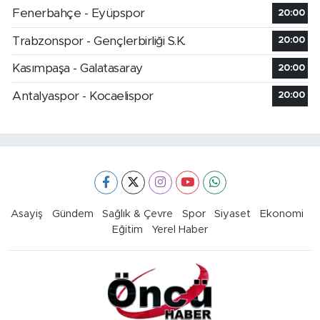
Fenerbahçe - Eyüpspor
20:00
Trabzonspor - Gençlerbirliği S.K.
20:00
Kasımpaşa - Galatasaray
20:00
Antalyaspor - Kocaelispor
20:00
Asayiş
Gündem
Sağlık & Çevre
Spor
Siyaset
Ekonomi
Eğitim
Yerel Haber