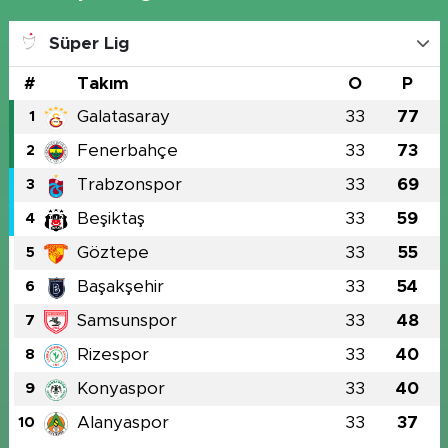
Süper Lig
#
Takım
O
P
Galatasaray
33
77
1
Fenerbahçe
33
73
2
Trabzonspor
33
69
3
Beşiktaş
33
59
4
Göztepe
33
55
5
Başakşehir
33
54
6
Samsunspor
33
48
7
Rizespor
33
40
8
Konyaspor
33
40
9
Alanyaspor
33
37
10