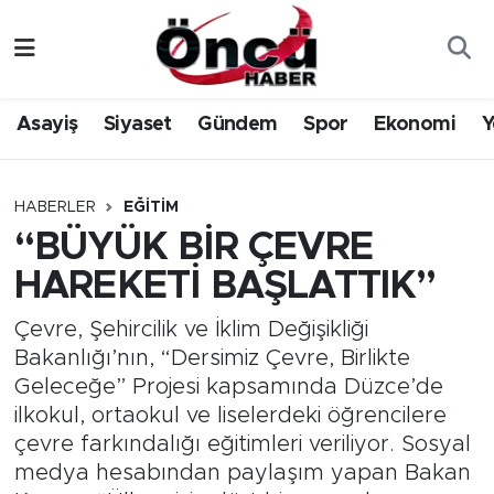
Asayiş
Düzce Nöbetçi Eczaneler
Asayiş
Siyaset
Gündem
Spor
Ekonomi
Y
Gündem
Düzce Hava Durumu
Sağlık & Çevre
Düzce Namaz Vakitleri
HABERLER
EĞITIM
“BÜYÜK BİR ÇEVRE
Spor
Düzce Trafik Yoğunluk Haritası
HAREKETİ BAŞLATTIK”
Siyaset
Süper Lig Puan Durumu ve Fikstür
Çevre, Şehircilik ve İklim Değişikliği
Bakanlığı’nın, “Dersimiz Çevre, Birlikte
Yerel Haber
Tüm Manşetler
Geleceğe” Projesi kapsamında Düzce’de
ilkokul, ortaokul ve liselerdeki öğrencilere
Öncü Radyo Dinle
Son Dakika Haberleri
çevre farkındalığı eğitimleri veriliyor. Sosyal
medya hesabından paylaşım yapan Bakan
Öncü TV İzle
Haber Arşivi