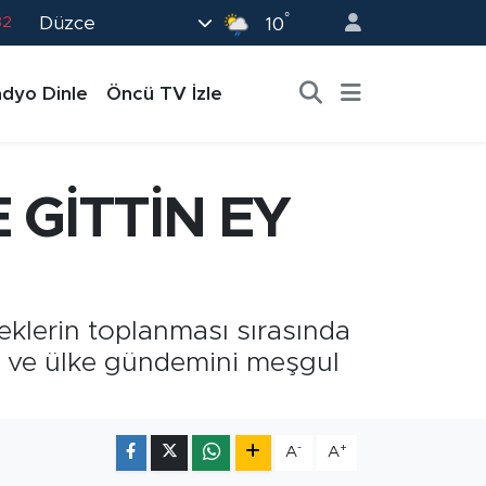
°
Düzce
82
10
02
dyo Dinle
Öncü TV İzle
19
18
19
 GİTTİN EY
0
klerin toplanması sırasında
e ve ülke gündemini meşgul
-
+
A
A