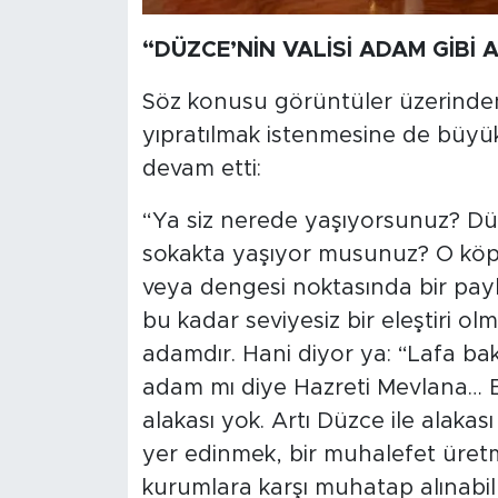
“DÜZCE’NİN VALİSİ ADAM GİBİ 
Söz konusu görüntüler üzerinden
yıpratılmak istenmesine de büyük
devam etti:
“Ya siz nerede yaşıyorsunuz? D
sokakta yaşıyor musunuz? O köpe
veya dengesi noktasında bir payla
bu kadar seviyesiz bir eleştiri ol
adamdır. Hani diyor ya: “Lafa ba
adam mı diye Hazreti Mevlana… B
alakası yok. Artı Düzce ile alaka
yer edinmek, bir muhalefet üretm
kurumlara karşı muhatap alınabil