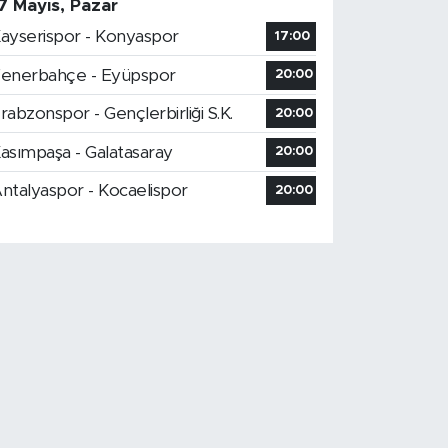
7 Mayıs, Pazar
ayserispor - Konyaspor
17:00
enerbahçe - Eyüpspor
20:00
rabzonspor - Gençlerbirliği S.K.
20:00
asımpaşa - Galatasaray
20:00
ntalyaspor - Kocaelispor
20:00