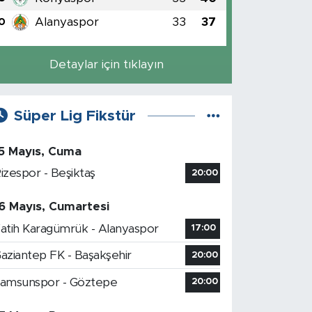
Alanyaspor
33
37
0
Detaylar için tıklayın
Süper Lig Fikstür
5 Mayıs, Cuma
izespor - Beşiktaş
20:00
6 Mayıs, Cumartesi
atih Karagümrük - Alanyaspor
17:00
aziantep FK - Başakşehir
20:00
amsunspor - Göztepe
20:00