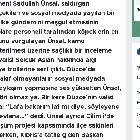
ni Sadullah Ünsal, saldırgan
1
çekilen ve sosyal medyada yayılan bir
lke gündemini meşgul etmesinin
idare personeli tarafından köpeklerin en
ğunu vurgulayan Ünsal, kamu
erilmesi üzerine sağlıklı bir inceleme
Valisi Selçuk Aslan hakkında algı
1
 trollerine sert çıktı. Düzce’de
R
akıf olmayanların sosyal medyada
 paylaşım yapmasına ses yükselten Ünsal,
1
iri olmaz ya. Bir kere Düzce’nin valisi
F
: “Lafa bakarım laf mı diye, söyleyene
G
vlana…” dedi. Ünsal ayrıca Çilimli’de
üşüm projesi kapsamında ilçe sakinleri
S
erken, Kıbrıs’a tatile giden Başkan