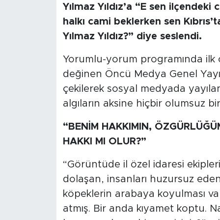
Yılmaz Yıldız’a “E sen ilçendeki 
halkı cami beklerken sen Kıbrıs’
Yılmaz Yıldız?” diye seslendi.
Yorumlu-yorum programında ilk 
değinen Öncü Medya Genel Yayın
çekilerek sosyal medyada yayılan
algıların aksine hiçbir olumsuz b
“BENİM HAKKIMIN, ÖZGÜRLÜĞ
HAKKI MI OLUR?”
“Görüntüde il özel idaresi ekiple
dolaşan, insanları huzursuz eden 
köpeklerin arabaya koyulması va
atmış. Bir anda kıyamet koptu. Na