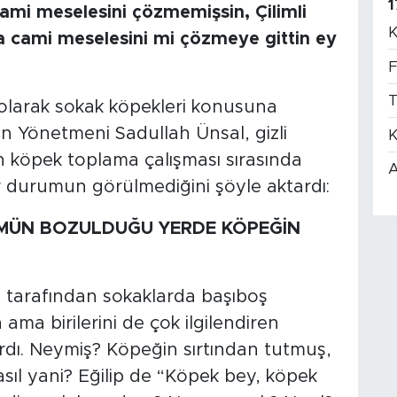
1
cami meselesini çözmemişsin, Çilimli
K
ta cami meselesini mi çözmeye gittin ey
F
T
olarak sokak köpekleri konusuna
 Yönetmeni Sadullah Ünsal, gizli
K
 köpek toplama çalışması sırasında
A
ir durumun görülmediğini şöyle aktardı:
ÜMÜN BOZULDUĞU YERDE KÖPEĞİN
ri tarafından sokaklarda başıboş
ama birilerini de çok ilgilendiren
rdı. Neymiş? Köpeğin sırtından tutmuş,
sıl yani? Eğilip de “Köpek bey, köpek