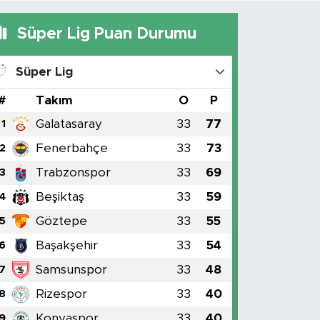
Süper Lig Puan Durumu
Süper Lig
#
Takım
O
P
Galatasaray
33
77
1
Fenerbahçe
33
73
2
Trabzonspor
33
69
3
Beşiktaş
33
59
4
Göztepe
33
55
5
Başakşehir
33
54
6
Samsunspor
33
48
7
Rizespor
33
40
8
Konyaspor
33
40
9