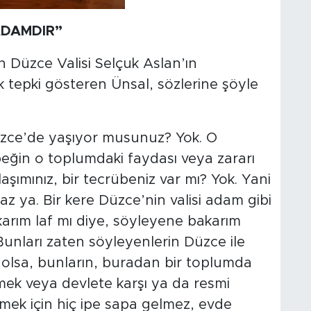
ADAMDIR”
 Düzce Valisi Selçuk Aslan’ın
 tepki gösteren Ünsal, sözlerine şöyle
üzce’de yaşıyor musunuz? Yok. O
ğin o toplumdaki faydası veya zararı
şımınız, bir tecrübeniz var mı? Yok. Yani
maz ya. Bir kere Düzce’nin valisi adam gibi
karım laf mı diye, söyleyene bakarım
unları zaten söyleyenlerin Düzce ile
sı olsa, bunların, buradan bir toplumda
ek veya devlete karşı ya da resmi
mek için hiç ipe sapa gelmez, evde