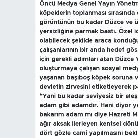
Öncü Medya Genel Yayın Yönetme
köpeklerin toplanması sırasında 
görüntünün bu kadar Düzce ve ü
yersizliğine parmak bastı. Özel 
olabilecek şekilde araca kondu
çalışanlarının bir anda hedef göst
için gerekli adımları atan Düzce 
oluşturmaya çalışan sosyal medya
yaşanan başıboş köpek soruna v
devletin zirvesini etiketleyerek
“Yani bu kadar seviyesiz bir eleşt
adam gibi adamdır. Hani diyor ya
bakarım adam mı diye Hazreti Me
ağır aksak ilerleyen kentsel dön
dört gözle cami yapılmasını bekl