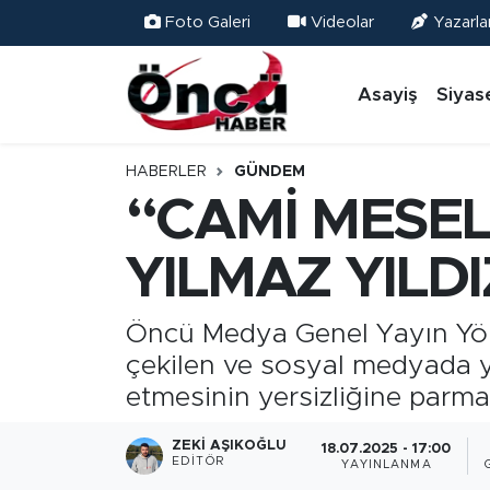
Foto Galeri
Videolar
Yazarla
Asayiş
Düzce Nöbetçi Eczaneler
Asayiş
Siyas
Gündem
Düzce Hava Durumu
HABERLER
GÜNDEM
Sağlık & Çevre
Düzce Namaz Vakitleri
“CAMİ MESEL
Spor
Düzce Trafik Yoğunluk Haritası
YILMAZ YILDI
Siyaset
Süper Lig Puan Durumu ve Fikstür
Öncü Medya Genel Yayın Yöne
çekilen ve sosyal medyada 
Yerel Haber
Tüm Manşetler
etmesinin yersizliğine parmak
Öncü Radyo Dinle
Son Dakika Haberleri
ZEKI AŞIKOĞLU
18.07.2025 - 17:00
EDITÖR
YAYINLANMA
Öncü TV İzle
Haber Arşivi