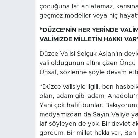
çocuğuna laf anlatamaz, karısın
geçmez modeller veya hiç hayatta
“DÜZCE’NİN HER YERİNDE VALİ
VALİMİZDE MİLLETİN HAKKI VAR
Düzce Valisi Selçuk Aslan’ın devlet
vali olduğunun altını çizen Önc
Ünsal, sözlerine şöyle devam etti
“Düzce valisiyle ilgili, ben hasbel
olan, adam gibi adam. Anadolu’nun
Yani çok hafif bunlar. Bakıyorum
medyamızdan da Sayın Valiye yapılan
laf söyleyen de yok. Bir devlet ak
gördüm. Bir millet hakkı var, Ben