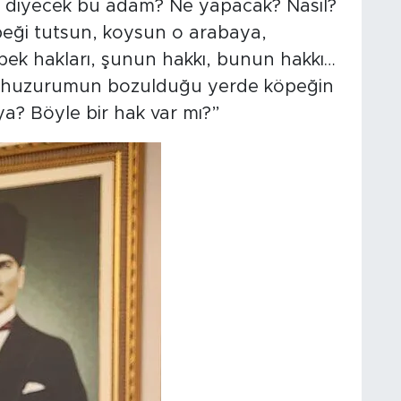
i diyecek bu adam? Ne yapacak? Nasıl?
peği tutsun, koysun o arabaya,
öpek hakları, şunun hakkı, bunun hakkı…
 huzurumun bozulduğu yerde köpeğin
ya? Böyle bir hak var mı?”