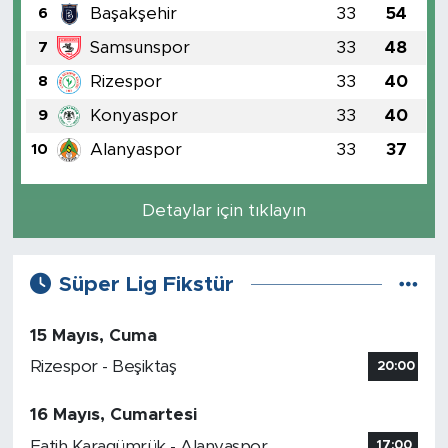
Başakşehir
33
54
6
Samsunspor
33
48
7
Rizespor
33
40
8
Konyaspor
33
40
9
Alanyaspor
33
37
10
Detaylar için tıklayın
Süper Lig Fikstür
15 Mayıs, Cuma
Rizespor - Beşiktaş
20:00
16 Mayıs, Cumartesi
Fatih Karagümrük - Alanyaspor
17:00