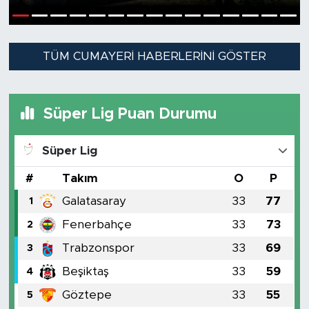
1
2
3
4
5
6
7
8
9
10
11
12
13
14
15
TÜM CUMAYERI HABERLERINI GÖSTER
Süper Lig Puan Durumu
Süper Lig
#
Takım
O
P
Galatasaray
33
77
1
Fenerbahçe
33
73
2
Trabzonspor
33
69
3
Beşiktaş
33
59
4
Göztepe
33
55
5