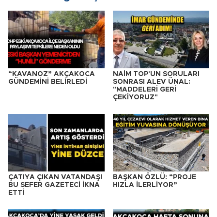
“KAVANOZ” AKÇAKOCA
NAİM TOP'UN SORULARI
GÜNDEMİNİ BELİRLEDİ
SONRASI ALEV ÜNAL:
"MADDELERİ GERİ
ÇEKİYORUZ"
ÇATIYA ÇIKAN VATANDAŞI
BAŞKAN ÖZLÜ: “PROJE
BU SEFER GAZETECİ İKNA
HIZLA İLERLİYOR”
ETTİ