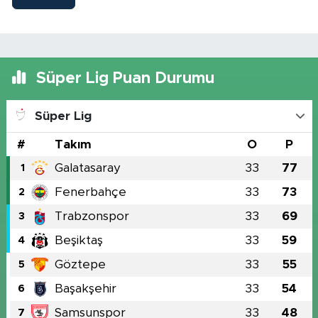
Süper Lig Puan Durumu
Süper Lig
#
Takım
O
P
Galatasaray
33
77
1
Fenerbahçe
33
73
2
Trabzonspor
33
69
3
Beşiktaş
33
59
4
Göztepe
33
55
5
Başakşehir
33
54
6
Samsunspor
33
48
7