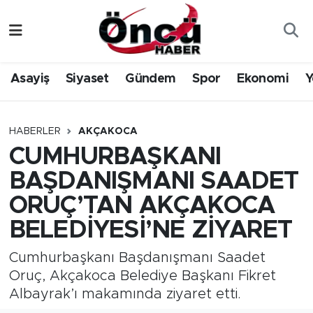
Asayiş
Düzce Nöbetçi Eczaneler
Asayiş
Siyaset
Gündem
Spor
Ekonomi
Y
Gündem
Düzce Hava Durumu
Sağlık & Çevre
Düzce Namaz Vakitleri
HABERLER
AKÇAKOCA
CUMHURBAŞKANI
Spor
Düzce Trafik Yoğunluk Haritası
BAŞDANIŞMANI SAADET
Siyaset
Süper Lig Puan Durumu ve Fikstür
ORUÇ’TAN AKÇAKOCA
BELEDİYESİ’NE ZİYARET
Yerel Haber
Tüm Manşetler
Cumhurbaşkanı Başdanışmanı Saadet
Öncü Radyo Dinle
Son Dakika Haberleri
Oruç, Akçakoca Belediye Başkanı Fikret
Albayrak’ı makamında ziyaret etti.
Öncü TV İzle
Haber Arşivi