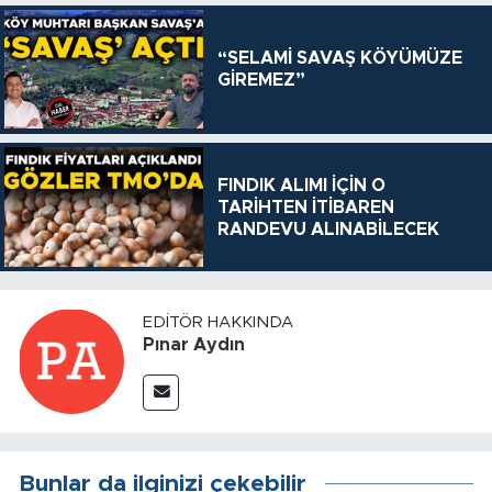
“SELAMİ SAVAŞ KÖYÜMÜZE
GİREMEZ”
FINDIK ALIMI İÇİN O
TARİHTEN İTİBAREN
RANDEVU ALINABİLECEK
EDITÖR HAKKINDA
Pınar Aydın
Bunlar da ilginizi çekebilir