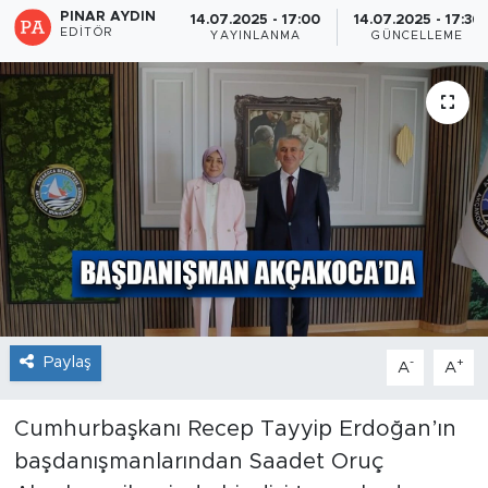
PINAR AYDIN
14.07.2025 - 17:00
14.07.2025 - 17:36
EDITÖR
YAYINLANMA
GÜNCELLEME
Paylaş
-
+
A
A
Cumhurbaşkanı Recep Tayyip Erdoğan’ın
başdanışmanlarından Saadet Oruç