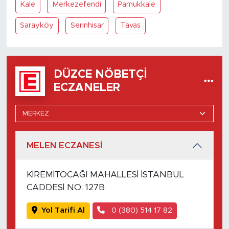
Kale
Merkezefendi
Pamukkale
Sarayköy
Serinhisar
Tavas
DÜZCE NÖBETÇI
ECZANELER
MELEN ECZANESİ
KİREMİTOCAĞI MAHALLESİ İSTANBUL
CADDESİ NO: 127B
Yol Tarifi Al
0 (380) 514 17 82