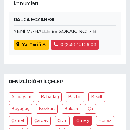
konumları
DALCA ECZANESİ
YENİ MAHALLE 88 SOKAK. NO: 7 B
Yol Tarifi Al
0 (258) 451 29 03
DENIZLI DIĞER İLÇELER
Acıpayam
Babadağ
Baklan
Bekilli
Beyağaç
Bozkurt
Buldan
Çal
Çameli
Çardak
Çivril
Güney
Honaz