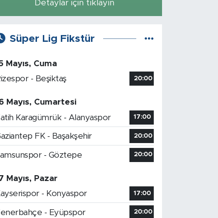
Detaylar için tıklayın
Süper Lig Fikstür
5 Mayıs, Cuma
izespor - Beşiktaş
20:00
6 Mayıs, Cumartesi
atih Karagümrük - Alanyaspor
17:00
aziantep FK - Başakşehir
20:00
amsunspor - Göztepe
20:00
7 Mayıs, Pazar
ayserispor - Konyaspor
17:00
enerbahçe - Eyüpspor
20:00