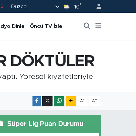
°
Düzce
02
10
19
dyo Dinle
Öncü TV İzle
18
19
0
ER DÖKTÜLER
82
aptı. Yöresel kıyafetleriyle
-
+
A
A
Süper Lig Puan Durumu