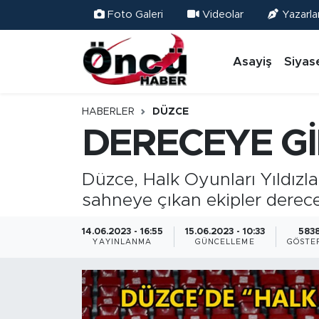
Foto Galeri
Videolar
Yazarla
Asayiş
Düzce Nöbetçi Eczaneler
Asayiş
Siyas
Gündem
Düzce Hava Durumu
HABERLER
DÜZCE
Sağlık & Çevre
Düzce Namaz Vakitleri
DERECEYE Gİ
Spor
Düzce Trafik Yoğunluk Haritası
Düzce, Halk Oyunları Yıldızla
sahneye çıkan ekipler derece
Siyaset
Süper Lig Puan Durumu ve Fikstür
14.06.2023 - 16:55
15.06.2023 - 10:33
583
Yerel Haber
Tüm Manşetler
YAYINLANMA
GÜNCELLEME
GÖSTE
Öncü Radyo Dinle
Son Dakika Haberleri
Öncü TV İzle
Haber Arşivi