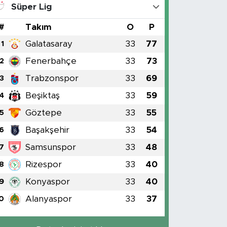
Süper Lig
#
Takım
O
P
Galatasaray
33
77
1
Fenerbahçe
33
73
2
Trabzonspor
33
69
3
Beşiktaş
33
59
4
Göztepe
33
55
5
Başakşehir
33
54
6
Samsunspor
33
48
7
Rizespor
33
40
8
Konyaspor
33
40
9
Alanyaspor
33
37
0