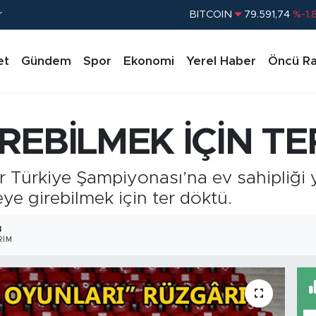
r
DOLAR
45,43620
%0.
EURO
53,38690
%0.
et
Gündem
Spor
Ekonomi
Yerel Haber
Öncü Ra
STERLİN
61,60380
%0.
G.ALTIN
6862,09000
%0.
BİST100
14.598,00
%
REBİLMEK İÇİN T
BITCOIN
79.591,74
%-1.
r Türkiye Şampiyonası’na ev sahipliği y
ye girebilmek için ter döktü.
8
RIM