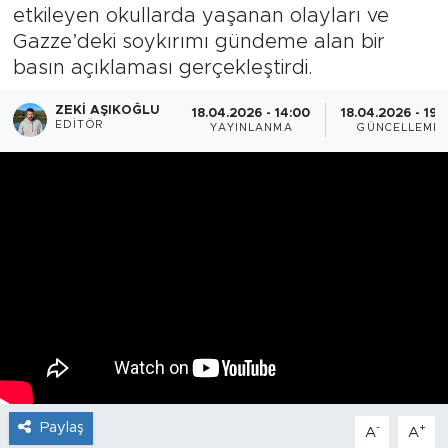
etkileyen okullarda yaşanan olayları ve
Gazze’deki soykırımı gündeme alan bir
basın açıklaması gerçekleştirdi.
ZEKI AŞIKOĞLU
18.04.2026 - 14:00
18.04.2026 - 19:
EDITÖR
YAYINLANMA
GÜNCELLEME
Paylaş
-
+
A
A