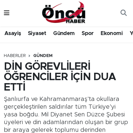
Asayiş
Düzce Nöbetçi Eczaneler
Asayiş
Siyaset
Gündem
Spor
Ekonomi
Y
Gündem
Düzce Hava Durumu
Sağlık & Çevre
Düzce Namaz Vakitleri
HABERLER
GÜNDEM
DİN GÖREVLİLERİ
Spor
Düzce Trafik Yoğunluk Haritası
ÖĞRENCİLER İÇİN DUA
Siyaset
Süper Lig Puan Durumu ve Fikstür
ETTİ
Yerel Haber
Tüm Manşetler
Şanlıurfa ve Kahramanmaraş’ta okullara
gerçekleştirilen saldırılar tüm Türkiye’yi
Öncü Radyo Dinle
Son Dakika Haberleri
yasa boğdu. Mil Diyanet Sen Düzce Şubesi
üyeleri ve din adamlarından oluşan bir grup
Öncü TV İzle
Haber Arşivi
bir araya gelerek toplumu derinden