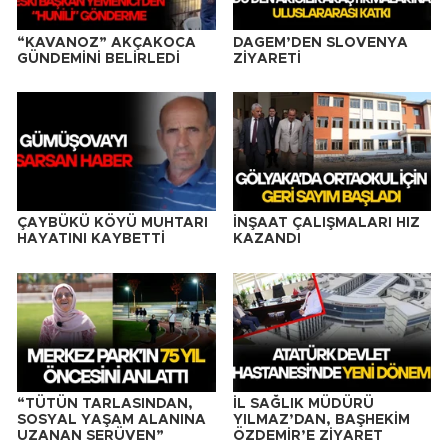
“KAVANOZ” AKÇAKOCA
DAGEM’DEN SLOVENYA
GÜNDEMİNİ BELİRLEDİ
ZİYARETİ
ÇAYBÜKÜ KÖYÜ MUHTARI
İNŞAAT ÇALIŞMALARI HIZ
HAYATINI KAYBETTİ
KAZANDI
“TÜTÜN TARLASINDAN,
İL SAĞLIK MÜDÜRÜ
SOSYAL YAŞAM ALANINA
YILMAZ’DAN, BAŞHEKİM
UZANAN SERÜVEN”
ÖZDEMİR’E ZİYARET