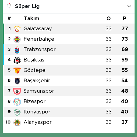
Süper Lig
#
Takım
O
P
Galatasaray
33
77
1
Fenerbahçe
33
73
2
Trabzonspor
33
69
3
Beşiktaş
33
59
4
Göztepe
33
55
5
Başakşehir
33
54
6
Samsunspor
33
48
7
Rizespor
33
40
8
Konyaspor
33
40
9
Alanyaspor
33
37
10