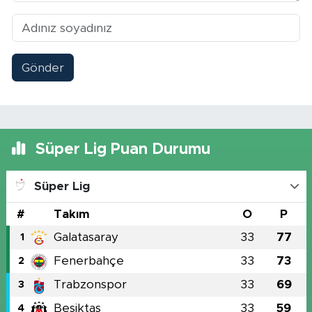
Gönder
Süper Lig Puan Durumu
Süper Lig
#
Takım
O
P
Galatasaray
33
77
1
Fenerbahçe
33
73
2
Trabzonspor
33
69
3
Beşiktaş
33
59
4