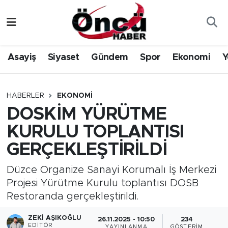
Asayiş
Düzce Nöbetçi Eczaneler
Asayiş
Siyaset
Gündem
Spor
Ekonomi
Y
Gündem
Düzce Hava Durumu
Sağlık & Çevre
Düzce Namaz Vakitleri
HABERLER
EKONOMI
DOSKİM YÜRÜTME
Spor
Düzce Trafik Yoğunluk Haritası
KURULU TOPLANTISI
Siyaset
Süper Lig Puan Durumu ve Fikstür
GERÇEKLEŞTİRİLDİ
Yerel Haber
Tüm Manşetler
Düzce Organize Sanayi Korumalı İş Merkezi
Projesi Yürütme Kurulu toplantısı DOSB
Öncü Radyo Dinle
Son Dakika Haberleri
Restoranda gerçekleştirildi.
ZEKI AŞIKOĞLU
Öncü TV İzle
Haber Arşivi
26.11.2025 - 10:50
234
EDITÖR
YAYINLANMA
GÖSTERIM