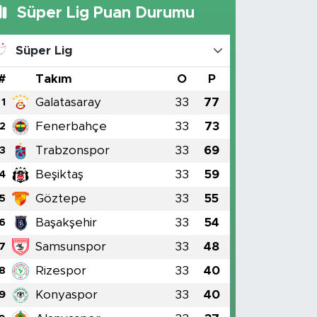
Süper Lig Puan Durumu
Süper Lig
#
Takım
O
P
Galatasaray
33
77
1
Fenerbahçe
33
73
2
Trabzonspor
33
69
3
Beşiktaş
33
59
4
Göztepe
33
55
5
Başakşehir
33
54
6
Samsunspor
33
48
7
Rizespor
33
40
8
Konyaspor
33
40
9