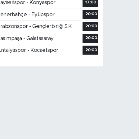
ayserispor - Konyaspor
17:00
enerbahçe - Eyüpspor
20:00
rabzonspor - Gençlerbirliği S.K.
20:00
asımpaşa - Galatasaray
20:00
ntalyaspor - Kocaelispor
20:00