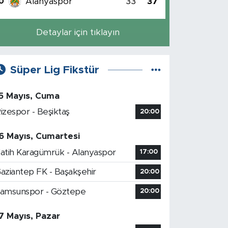
Alanyaspor
33
37
0
Detaylar için tıklayın
Süper Lig Fikstür
5 Mayıs, Cuma
izespor - Beşiktaş
20:00
6 Mayıs, Cumartesi
atih Karagümrük - Alanyaspor
17:00
aziantep FK - Başakşehir
20:00
amsunspor - Göztepe
20:00
7 Mayıs, Pazar