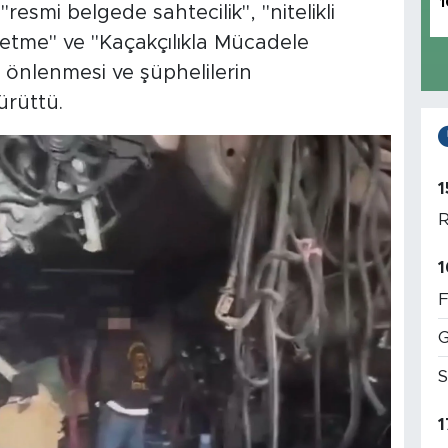
1
esmi belgede sahtecilik", "nitelikli
ok etme" ve "Kaçakçılıkla Mücadele
 önlenmesi ve şüphelilerin
ürüttü.
1
R
1
F
G
S
1