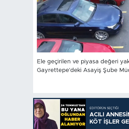
Ele geçirilen ve piyasa değeri ya
Gayrettepe'deki Asayiş Şube Müd
EDITÖRÜN SEÇTIĞI
ACILI ANNES
KÖT İŞLER GE