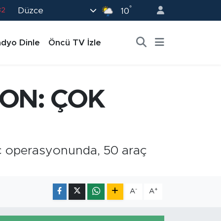
°
Düzce
02
10
19
dyo Dinle
Öncü TV İzle
18
19
0
YON: ÇOK
82
aç operasyonunda, 50 araç
-
+
A
A