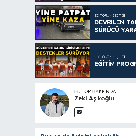
EDITÖRÜN SEÇTIĞI
DEVRİLEN TA
SÜRÜCÜ YAR
EDITÖRÜN SEÇTIĞI
EĞİTİM PROG
EDITÖR HAKKINDA
Zeki Aşıkoğlu