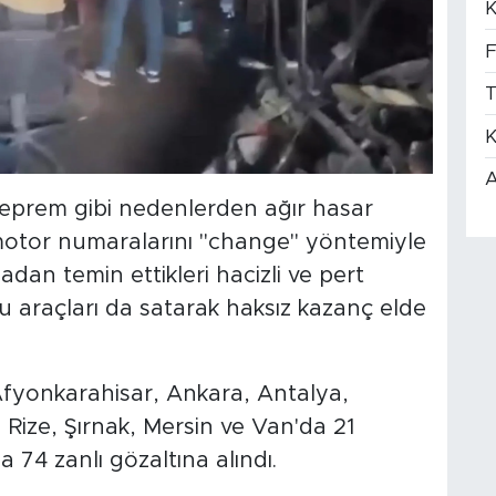
K
F
T
K
A
 deprem gibi nedenlerden ağır hasar
 motor numaralarını "change" yöntemiyle
adan temin ettikleri hacizli ve pert
bu araçları da satarak haksız kazanç elde
fyonkarahisar, Ankara, Antalya,
Rize, Şırnak, Mersin ve Van'da 21
4 zanlı gözaltına alındı.