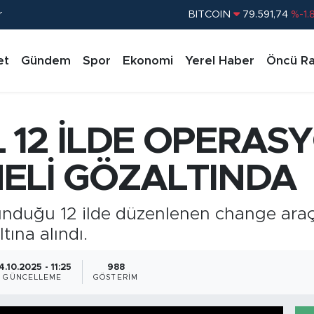
r
DOLAR
45,43620
%0.
EURO
53,38690
%0.
et
Gündem
Spor
Ekonomi
Yerel Haber
Öncü Ra
STERLİN
61,60380
%0.
G.ALTIN
6862,09000
%0.
BİST100
14.598,00
%
 12 İLDE OPERAS
BITCOIN
79.591,74
%-1.
ELİ GÖZALTINDA
lunduğu 12 ilde düzenlenen change ar
tına alındı.
4.10.2025 - 11:25
988
GÜNCELLEME
GÖSTERIM