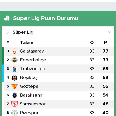
Süper Lig Puan Durumu
Süper Lig
#
Takım
O
P
Galatasaray
33
77
1
Fenerbahçe
33
73
2
Trabzonspor
33
69
3
Beşiktaş
33
59
4
Göztepe
33
55
5
Başakşehir
33
54
6
Samsunspor
33
48
7
Rizespor
33
40
8