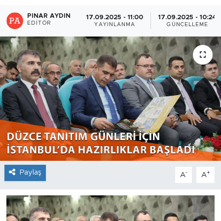
PINAR AYDIN
17.09.2025 - 11:00
17.09.2025 - 10:24
EDITÖR
YAYINLANMA
GÜNCELLEME
Paylaş
-
+
A
A