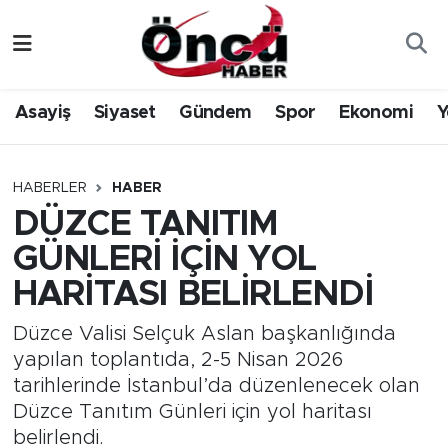
Asayiş
Düzce Nöbetçi Eczaneler
Asayiş
Siyaset
Gündem
Spor
Ekonomi
Y
Gündem
Düzce Hava Durumu
Sağlık & Çevre
Düzce Namaz Vakitleri
HABERLER
HABER
DÜZCE TANITIM
Spor
Düzce Trafik Yoğunluk Haritası
GÜNLERİ İÇİN YOL
Siyaset
Süper Lig Puan Durumu ve Fikstür
HARİTASI BELİRLENDİ
Yerel Haber
Tüm Manşetler
Düzce Valisi Selçuk Aslan başkanlığında
yapılan toplantıda, 2-5 Nisan 2026
Öncü Radyo Dinle
Son Dakika Haberleri
tarihlerinde İstanbul’da düzenlenecek olan
Düzce Tanıtım Günleri için yol haritası
Öncü TV İzle
Haber Arşivi
belirlendi.