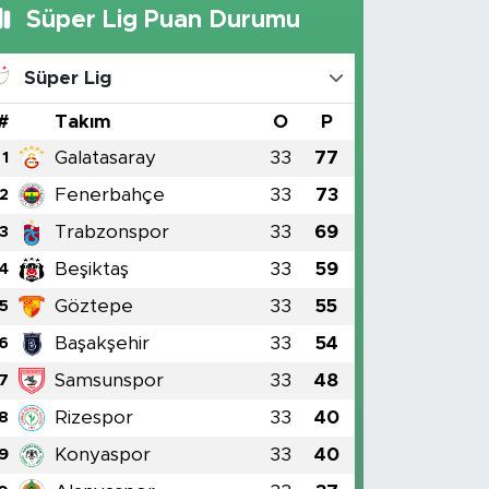
Süper Lig Puan Durumu
Süper Lig
#
Takım
O
P
Galatasaray
33
77
1
Fenerbahçe
33
73
2
Trabzonspor
33
69
3
Beşiktaş
33
59
4
Göztepe
33
55
5
Başakşehir
33
54
6
Samsunspor
33
48
7
Rizespor
33
40
8
Konyaspor
33
40
9