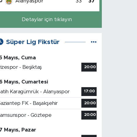
Alanyaspor
33
37
0
Detaylar için tıklayın
Süper Lig Fikstür
5 Mayıs, Cuma
izespor - Beşiktaş
20:00
6 Mayıs, Cumartesi
atih Karagümrük - Alanyaspor
17:00
aziantep FK - Başakşehir
20:00
amsunspor - Göztepe
20:00
7 Mayıs, Pazar