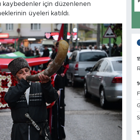
1
nı kaybedenler için düzenlenen
erinin üyeleri katıldı.
1
R
1
F
G
S
1