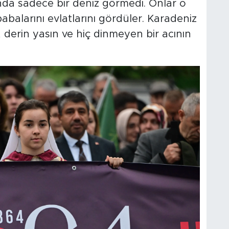
nda sadece bir deniz görmedi. Onlar o
babalarını evlatlarını gördüler. Karadeniz
l, derin yasın ve hiç dinmeyen bir acının