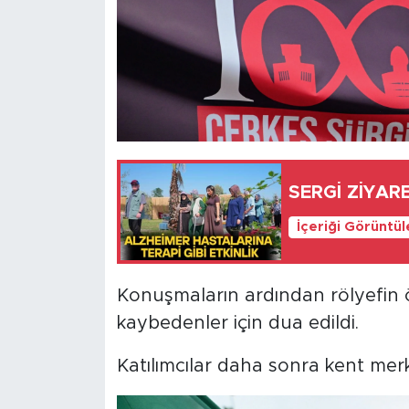
SERGİ ZİYAR
İçeriği Görüntü
Konuşmaların ardından rölyefin ö
kaybedenler için dua edildi.
Katılımcılar daha sonra kent me