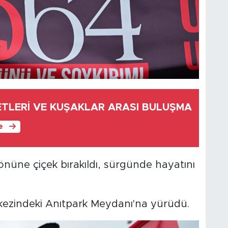
ETLERİ VE KUŞAKLAR ARASI BULUŞMA
le
nüne çiçek bırakıldı, sürgünde hayatını
rkezindeki Anıtpark Meydanı'na yürüdü.