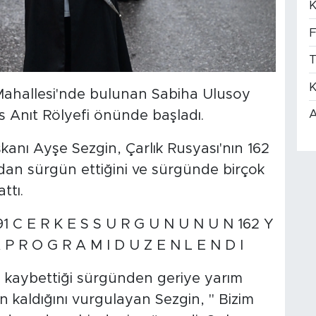
K
F
T
K
Mahallesi'nde bulunan Sabiha Ulusoy
A
 Anıt Rölyefi önünde başladı.
anı Ayşe Sezgin, Çarlık Rusyası'nın 162
'dan sürgün ettiğini ve sürgünde birçok
ttı.
nı kaybettiği sürgünden geriye yarım
ın kaldığını vurgulayan Sezgin, " Bizim