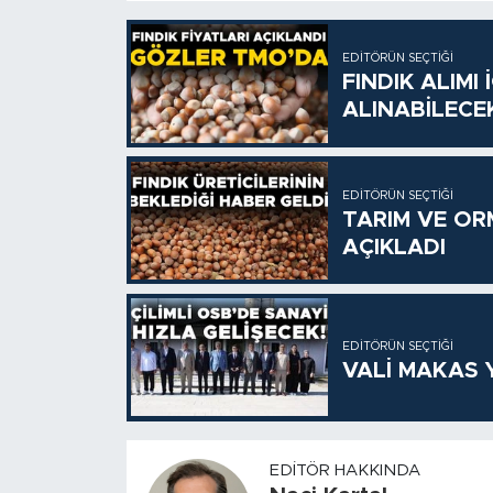
EDITÖRÜN SEÇTIĞI
FINDIK ALIMI
ALINABİLECE
EDITÖRÜN SEÇTIĞI
TARIM VE OR
AÇIKLADI
EDITÖRÜN SEÇTIĞI
VALİ MAKAS Y
EDITÖR HAKKINDA