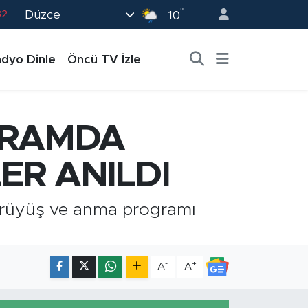
°
Düzce
02
10
19
dyo Dinle
Öncü TV İzle
18
19
0
GRAMDA
82
ER ANILDI
 yürüyüş ve anma programı
-
+
A
A