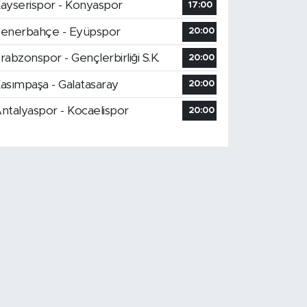
ayserispor - Konyaspor
17:00
enerbahçe - Eyüpspor
20:00
rabzonspor - Gençlerbirliği S.K.
20:00
asımpaşa - Galatasaray
20:00
ntalyaspor - Kocaelispor
20:00