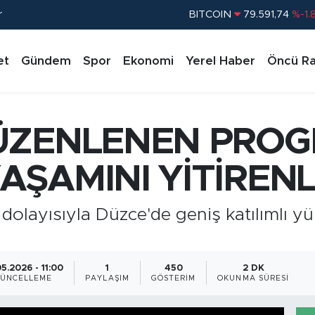
r
DOLAR
45,43620
%0.
EURO
53,38690
%0.
et
Gündem
Spor
Ekonomi
Yerel Haber
Öncü Ra
STERLİN
61,60380
%0.
G.ALTIN
6862,09000
%0.
BİST100
14.598,00
%
ÜZENLENEN PRO
BITCOIN
79.591,74
%-1.
ŞAMINI YİTİRENL
 dolayısıyla Düzce'de geniş katılımlı
05.2026 - 11:00
1
450
2 DK
ÜNCELLEME
PAYLAŞIM
GÖSTERIM
OKUNMA SÜRESI