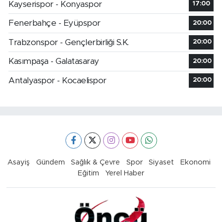
Kayserispor - Konyaspor
17:00
Fenerbahçe - Eyüpspor
20:00
Trabzonspor - Gençlerbirliği S.K.
20:00
Kasımpaşa - Galatasaray
20:00
Antalyaspor - Kocaelispor
20:00
Asayiş
Gündem
Sağlık & Çevre
Spor
Siyaset
Ekonomi
Eğitim
Yerel Haber