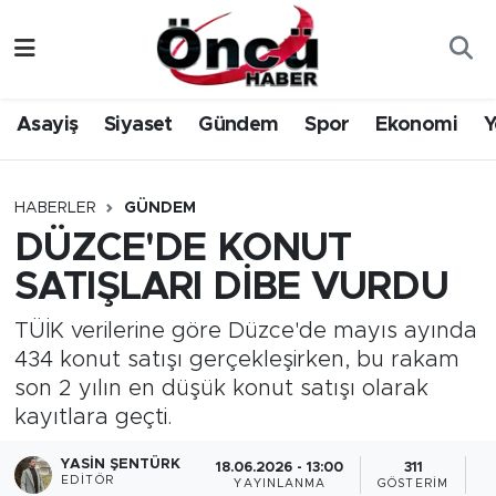
Asayiş
Düzce Nöbetçi Eczaneler
Asayiş
Siyaset
Gündem
Spor
Ekonomi
Y
Gündem
Düzce Hava Durumu
Sağlık & Çevre
Düzce Namaz Vakitleri
HABERLER
GÜNDEM
DÜZCE'DE KONUT
Spor
Düzce Trafik Yoğunluk Haritası
SATIŞLARI DİBE VURDU
Siyaset
Süper Lig Puan Durumu ve Fikstür
TÜİK verilerine göre Düzce'de mayıs ayında
434 konut satışı gerçekleşirken, bu rakam
Yerel Haber
Tüm Manşetler
son 2 yılın en düşük konut satışı olarak
kayıtlara geçti.
Öncü Radyo Dinle
Son Dakika Haberleri
YASIN ŞENTÜRK
18.06.2026 - 13:00
311
Öncü TV İzle
Haber Arşivi
EDITÖR
YAYINLANMA
GÖSTERIM
O