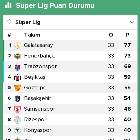
Süper Lig Puan Durumu
Süper Lig
#
Takım
O
P
Galatasaray
33
77
1
Fenerbahçe
33
73
2
Trabzonspor
33
69
3
Beşiktaş
33
59
4
Göztepe
33
55
5
Başakşehir
33
54
6
Samsunspor
33
48
7
Rizespor
33
40
8
Konyaspor
33
40
9