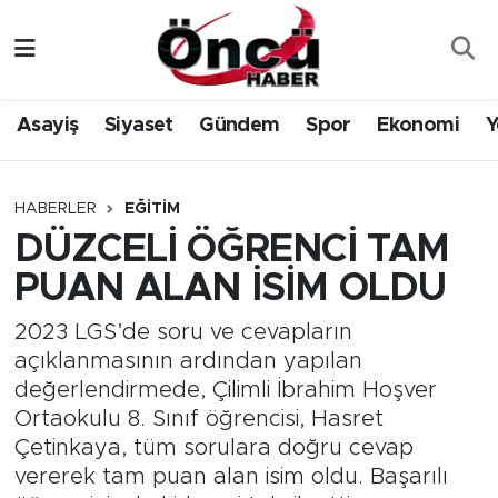
Asayiş
Düzce Nöbetçi Eczaneler
Asayiş
Siyaset
Gündem
Spor
Ekonomi
Y
Gündem
Düzce Hava Durumu
Sağlık & Çevre
Düzce Namaz Vakitleri
HABERLER
EĞITIM
DÜZCELİ ÖĞRENCİ TAM
Spor
Düzce Trafik Yoğunluk Haritası
PUAN ALAN İSİM OLDU
Siyaset
Süper Lig Puan Durumu ve Fikstür
2023 LGS’de soru ve cevapların
açıklanmasının ardından yapılan
Yerel Haber
Tüm Manşetler
değerlendirmede, Çilimli İbrahim Hoşver
Ortaokulu 8. Sınıf öğrencisi, Hasret
Öncü Radyo Dinle
Son Dakika Haberleri
Çetinkaya, tüm sorulara doğru cevap
vererek tam puan alan isim oldu. Başarılı
Öncü TV İzle
Haber Arşivi