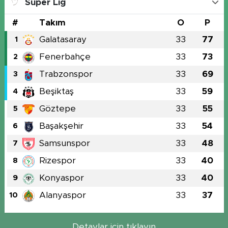
Süper Lig
#
Takım
O
P
Galatasaray
33
77
1
Fenerbahçe
33
73
2
Trabzonspor
33
69
3
Beşiktaş
33
59
4
Göztepe
33
55
5
Başakşehir
33
54
6
Samsunspor
33
48
7
Rizespor
33
40
8
Konyaspor
33
40
9
Alanyaspor
33
37
10
Detaylar için tıklayın