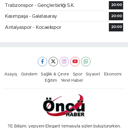
Trabzonspor - Gençlerbirliği S.K.
20:00
Kasımpaşa - Galatasaray
20:00
Antalyaspor - Kocaelispor
20:00
Asayiş
Gündem
Sağlık & Çevre
Spor
Siyaset
Ekonomi
Eğitim
Yerel Haber
TE Bilişim, yepyeni Elegant temasıyla sizleri buluştururken,