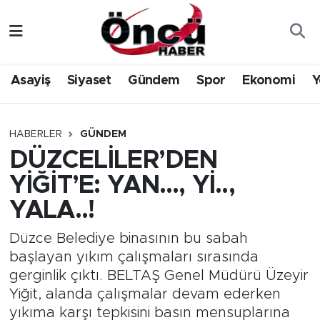
Asayiş
Düzce Nöbetçi Eczaneler
Asayiş
Siyaset
Gündem
Spor
Ekonomi
Y
Gündem
Düzce Hava Durumu
Sağlık & Çevre
Düzce Namaz Vakitleri
HABERLER
GÜNDEM
DÜZCELİLER’DEN
Spor
Düzce Trafik Yoğunluk Haritası
YİĞİT’E: YAN…, Yİ..,
Siyaset
Süper Lig Puan Durumu ve Fikstür
YALA..!
Yerel Haber
Tüm Manşetler
Düzce Belediye binasının bu sabah
başlayan yıkım çalışmaları sırasında
Öncü Radyo Dinle
Son Dakika Haberleri
gerginlik çıktı. BELTAŞ Genel Müdürü Üzeyir
Yiğit, alanda çalışmalar devam ederken
Öncü TV İzle
Haber Arşivi
yıkıma karşı tepkisini basın mensuplarına