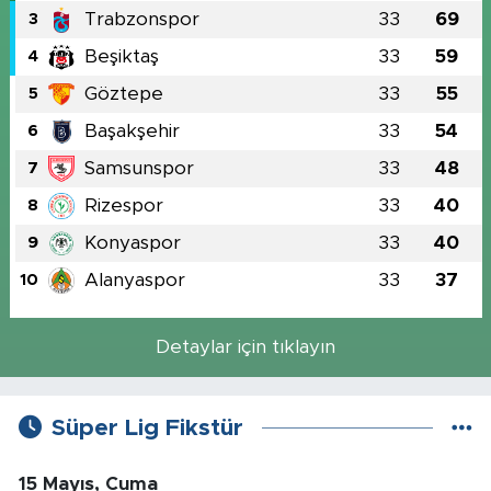
Trabzonspor
33
69
3
Beşiktaş
33
59
4
Göztepe
33
55
5
Başakşehir
33
54
6
Samsunspor
33
48
7
Rizespor
33
40
8
Konyaspor
33
40
9
Alanyaspor
33
37
10
Detaylar için tıklayın
Süper Lig Fikstür
15 Mayıs, Cuma