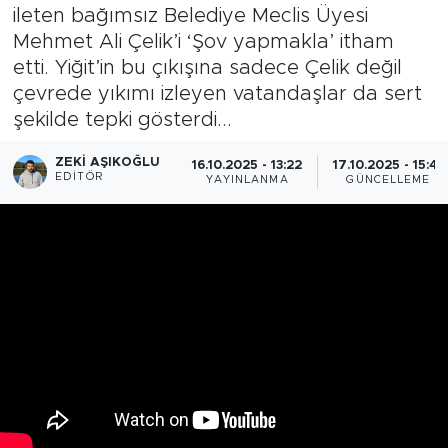
ileten bağımsız Belediye Meclis Üyesi
Mehmet Ali Çelik’i ‘Şov yapmakla’ itham
etti. Yiğit’in bu çıkışına sadece Çelik değil
çevrede yıkımı izleyen vatandaşlar da sert
şekilde tepki gösterdi...
ZEKI AŞIKOĞLU
16.10.2025 - 13:22
17.10.2025 - 15:41
EDITÖR
YAYINLANMA
GÜNCELLEME