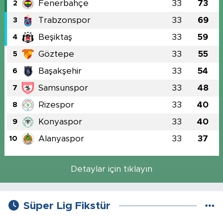
Fenerbahçe
33
73
2
Trabzonspor
33
69
3
Beşiktaş
33
59
4
Göztepe
33
55
5
Başakşehir
33
54
6
Samsunspor
33
48
7
Rizespor
33
40
8
Konyaspor
33
40
9
Alanyaspor
33
37
10
Detaylar için tıklayın
Süper Lig Fikstür