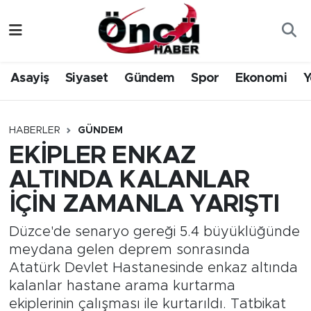
Asayiş
Düzce Nöbetçi Eczaneler
Asayiş
Siyaset
Gündem
Spor
Ekonomi
Y
Gündem
Düzce Hava Durumu
Sağlık & Çevre
Düzce Namaz Vakitleri
HABERLER
GÜNDEM
EKİPLER ENKAZ
Spor
Düzce Trafik Yoğunluk Haritası
ALTINDA KALANLAR
Siyaset
Süper Lig Puan Durumu ve Fikstür
İÇİN ZAMANLA YARIŞTI
Yerel Haber
Tüm Manşetler
Düzce'de senaryo gereği 5.4 büyüklüğünde
meydana gelen deprem sonrasında
Öncü Radyo Dinle
Son Dakika Haberleri
Atatürk Devlet Hastanesinde enkaz altında
kalanlar hastane arama kurtarma
Öncü TV İzle
Haber Arşivi
ekiplerinin çalışması ile kurtarıldı. Tatbikat