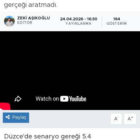
gerçeği aratmadı.
ZEKI AŞIKOĞLU
24.04.2026 - 16:30
164
EDITÖR
YAYINLANMA
GÖSTERIM
Paylaş
-
+
A
A
Düzce'de senaryo gereği 5.4