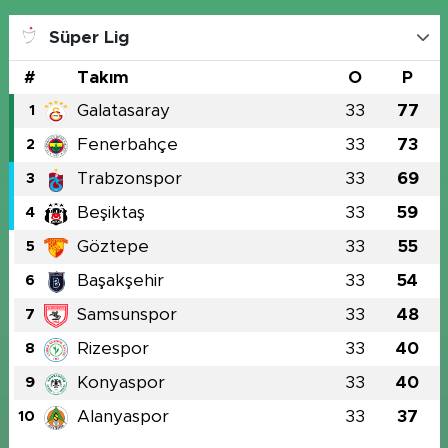
Süper Lig
#
Takım
O
P
Galatasaray
33
77
1
Fenerbahçe
33
73
2
Trabzonspor
33
69
3
Beşiktaş
33
59
4
Göztepe
33
55
5
Başakşehir
33
54
6
Samsunspor
33
48
7
Rizespor
33
40
8
Konyaspor
33
40
9
Alanyaspor
33
37
10