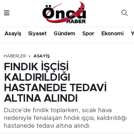
Asayiş
Düzce Nöbetçi Eczaneler
Asayiş
Siyaset
Gündem
Spor
Ekonomi
Y
Gündem
Düzce Hava Durumu
Sağlık & Çevre
Düzce Namaz Vakitleri
HABERLER
ASAYIŞ
FINDIK İŞÇİSİ
Spor
Düzce Trafik Yoğunluk Haritası
KALDIRILDIĞI
Siyaset
Süper Lig Puan Durumu ve Fikstür
HASTANEDE TEDAVİ
ALTINA ALINDI
Yerel Haber
Tüm Manşetler
Düzce’de fındık toplarken, sıcak hava
Öncü Radyo Dinle
Son Dakika Haberleri
nedeniyle fenalaşan fındık işçisi, kaldırıldığı
hastanede tedavi altına alındı.
Öncü TV İzle
Haber Arşivi