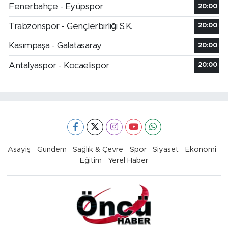
Fenerbahçe - Eyüpspor
20:00
Trabzonspor - Gençlerbirliği S.K.
20:00
Kasımpaşa - Galatasaray
20:00
Antalyaspor - Kocaelispor
20:00
Asayiş
Gündem
Sağlık & Çevre
Spor
Siyaset
Ekonomi
Eğitim
Yerel Haber