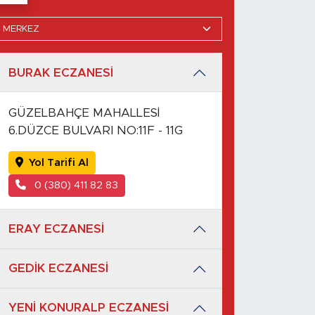
BURAK ECZANESİ
GÜZELBAHÇE MAHALLESİ
6.DÜZCE BULVARI NO:11F - 11G
Yol Tarifi Al
0 (380) 411 82 83
ERAY ECZANESİ
GEDİK ECZANESİ
YENİ KONURALP ECZANESİ