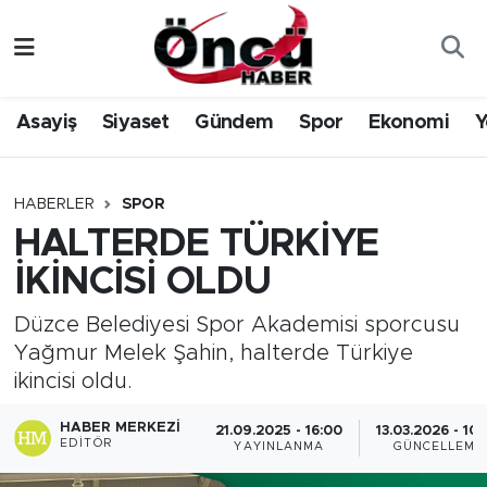
Asayiş
Düzce Nöbetçi Eczaneler
Asayiş
Siyaset
Gündem
Spor
Ekonomi
Y
Gündem
Düzce Hava Durumu
Sağlık & Çevre
Düzce Namaz Vakitleri
HABERLER
SPOR
HALTERDE TÜRKİYE
Spor
Düzce Trafik Yoğunluk Haritası
İKİNCİSİ OLDU
Siyaset
Süper Lig Puan Durumu ve Fikstür
Düzce Belediyesi Spor Akademisi sporcusu
Yağmur Melek Şahin, halterde Türkiye
Yerel Haber
Tüm Manşetler
ikincisi oldu.
Öncü Radyo Dinle
Son Dakika Haberleri
HABER MERKEZI
21.09.2025 - 16:00
13.03.2026 - 10
EDITÖR
YAYINLANMA
GÜNCELLEME
Öncü TV İzle
Haber Arşivi