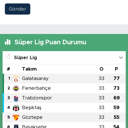
Gönder
Süper Lig Puan Durumu
Süper Lig
#
Takım
O
P
Galatasaray
33
77
1
Fenerbahçe
33
73
2
Trabzonspor
33
69
3
Beşiktaş
33
59
4
Göztepe
33
55
5
Başakşehir
33
54
6