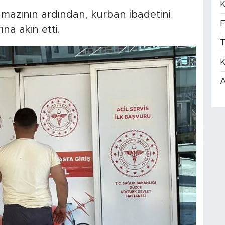
K
mazının ardından, kurban ibadetini
F
na akın etti.
T
K
A