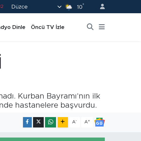
°
Düzce
02
10
19
dyo Dinle
Öncü TV İzle
18
19
0
İ
82
adı. Kurban Bayramı’nın ilk
inde hastanelere başvurdu.
-
+
A
A