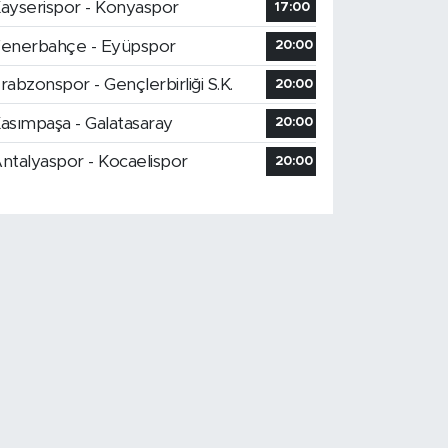
ayserispor - Konyaspor
17:00
enerbahçe - Eyüpspor
20:00
rabzonspor - Gençlerbirliği S.K.
20:00
asımpaşa - Galatasaray
20:00
ntalyaspor - Kocaelispor
20:00