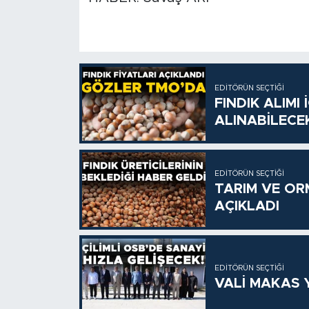
EDITÖRÜN SEÇTIĞI
FINDIK ALIMI
ALINABİLECE
EDITÖRÜN SEÇTIĞI
TARIM VE OR
AÇIKLADI
EDITÖRÜN SEÇTIĞI
VALİ MAKAS Y