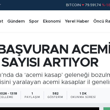
r
DOLAR
45,43620
%0.
EURO
53,38690
%0.
et
Gündem
Spor
Ekonomi
Yerel Haber
Öncü Ra
STERLİN
61,60380
%0.
G.ALTIN
6862,09000
%0.
BİST100
14.598,00
%
BAŞVURAN ACEM
BITCOIN
79.591,74
%-1.
SAYISI ARTIYOR
nda da ‘acemi kasap’ geleneği bozulm
sini yaralayan acemi kasaplar il genel
026 - 13:18
1
582
1 DK
CELLEME
PAYLAŞIM
GÖSTERIM
OKUNMA SÜRESI