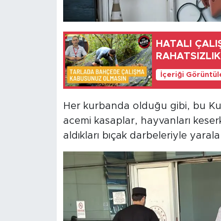
HATALI ÇALI
RAHATSIZLIK
İçeriği Görüntü
Her kurbanda olduğu gibi, bu K
acemi kasaplar, hayvanları keserk
aldıkları bıçak darbeleriyle yarala