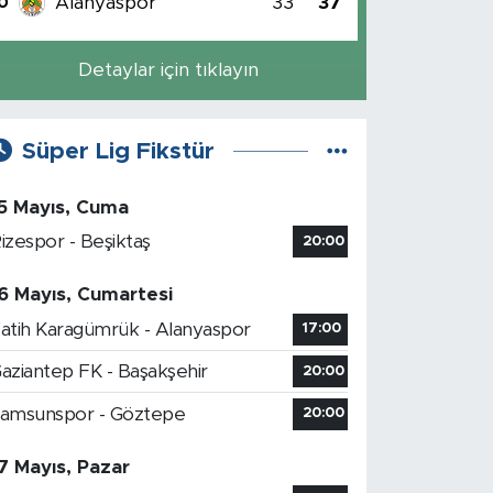
Alanyaspor
33
37
0
Detaylar için tıklayın
Süper Lig Fikstür
5 Mayıs, Cuma
izespor - Beşiktaş
20:00
6 Mayıs, Cumartesi
atih Karagümrük - Alanyaspor
17:00
aziantep FK - Başakşehir
20:00
amsunspor - Göztepe
20:00
7 Mayıs, Pazar