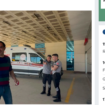
1
1
R
1
F
G
S
1