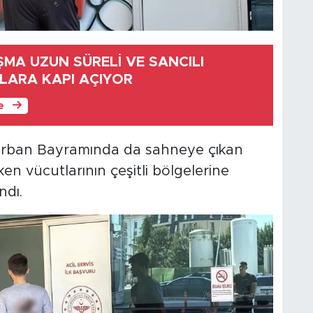
ŞMA UZUN SÜRELİ VE SANCILI
LARA KAPI AÇIYOR
le
urban Bayramında da sahneye çıkan
en vücutlarının çeşitli bölgelerine
ndı.