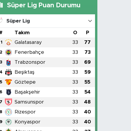
Süper Lig Puan Durumu
Süper Lig
#
Takım
O
P
Galatasaray
33
77
1
Fenerbahçe
33
73
2
Trabzonspor
33
69
3
Beşiktaş
33
59
4
Göztepe
33
55
5
Başakşehir
33
54
6
Samsunspor
33
48
7
Rizespor
33
40
8
Konyaspor
33
40
9