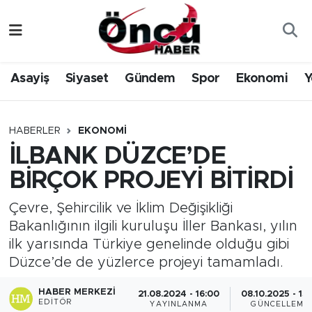
Asayiş
Düzce Nöbetçi Eczaneler
Asayiş
Siyaset
Gündem
Spor
Ekonomi
Y
Gündem
Düzce Hava Durumu
Sağlık & Çevre
Düzce Namaz Vakitleri
HABERLER
EKONOMI
İLBANK DÜZCE’DE
Spor
Düzce Trafik Yoğunluk Haritası
BİRÇOK PROJEYİ BİTİRDİ
Siyaset
Süper Lig Puan Durumu ve Fikstür
Çevre, Şehircilik ve İklim Değişikliği
Bakanlığının ilgili kuruluşu İller Bankası, yılın
Yerel Haber
Tüm Manşetler
ilk yarısında Türkiye genelinde olduğu gibi
Düzce’de de yüzlerce projeyi tamamladı.
Öncü Radyo Dinle
Son Dakika Haberleri
HABER MERKEZI
21.08.2024 - 16:00
08.10.2025 - 15:
Öncü TV İzle
Haber Arşivi
EDITÖR
YAYINLANMA
GÜNCELLEME