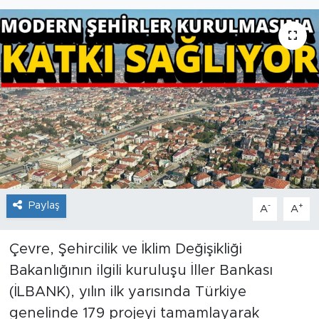
Paylaş
-
+
A
A
Çevre, Şehircilik ve İklim Değişikliği
Bakanlığının ilgili kuruluşu İller Bankası
(İLBANK), yılın ilk yarısında Türkiye
genelinde 179 projeyi tamamlayarak