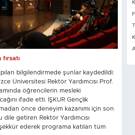
K
F
T
K
A
fırsatı
pılan bilgilendirmede şunlar kaydedildi:
ce Üniversitesi Rektör Yardımcısı Prof.
amında öğrencilerin mesleki
ağını ifade etti. İŞKUR Gençlik
tmadan önce deneyim kazanımı için son
 dile getiren Rektör Yardımcısı
eşekkür ederek programa katılan tüm