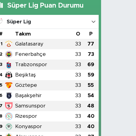
Süper Lig Puan Durumu
Süper Lig
#
Takım
O
P
Galatasaray
33
77
1
Fenerbahçe
33
73
2
Trabzonspor
33
69
3
Beşiktaş
33
59
4
Göztepe
33
55
5
Başakşehir
33
54
6
Samsunspor
33
48
7
Rizespor
33
40
8
Konyaspor
33
40
9