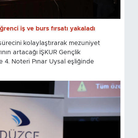
enci iş ve burs fırsatı yakaladı
ürecini kolaylaştırarak mezuniyet
ının artacağı İŞKUR Gençlik
e 4. Noteri Pınar Uysal eşliğinde