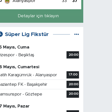
Alanyaspor
33
37
0
Detaylar için tıklayın
Süper Lig Fikstür
5 Mayıs, Cuma
izespor - Beşiktaş
20:00
6 Mayıs, Cumartesi
atih Karagümrük - Alanyaspor
17:00
aziantep FK - Başakşehir
20:00
amsunspor - Göztepe
20:00
7 Mayıs, Pazar