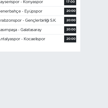
ayserispor - Konyaspor
17:00
enerbahçe - Eyüpspor
20:00
rabzonspor - Gençlerbirliği S.K.
20:00
asımpaşa - Galatasaray
20:00
ntalyaspor - Kocaelispor
20:00