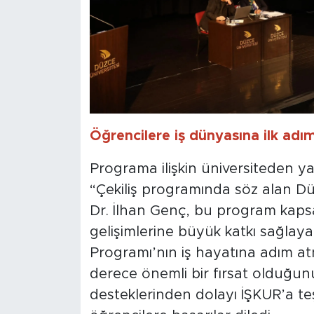
Öğrencilere iş dünyasına ilk adım 
Programa ilişkin üniversiteden ya
“Çekiliş programında söz alan Düz
Dr. İlhan Genç, bu program kaps
gelişimlerine büyük katkı sağlayac
Programı’nın iş hayatına adım a
derece önemli bir fırsat olduğunu
desteklerinden dolayı İŞKUR’a t