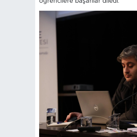
öğrencilere başarılar diledi.