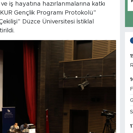
1
 ve iş hayatına hazırlanmalarına katkı
ŞKUR Gençlik Programı Protokolü”
lişi” Düzce Üniversitesi İstiklal
ildi.
1
R
1
F
G
S
1