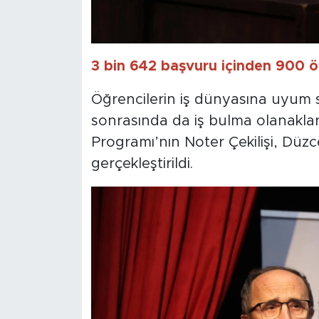
3 bin 642 başvuru içinden 900 öğr
Öğrencilerin iş dünyasına uyum s
sonrasında da iş bulma olanaklar
Programı’nın Noter Çekilişi, Düzc
gerçekleştirildi.