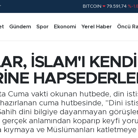
r
DOLAR
45,43620
%0.
EURO
53,38690
%0.
et
Gündem
Spor
Ekonomi
Yerel Haber
Öncü Ra
STERLİN
61,60380
%0.
G.ALTIN
6862,09000
%0.
BİST100
14.598,00
%
AR, İSLAM'I KENDİ
BITCOIN
79.591,74
%-1.
İNE HAPSEDERLE
a Cuma vakti okunan hutbede, din istis
 hazırlanan cuma hutbesinde, "Dini isti
ahih dini bilgiye dayanmayan görüşleri
 gerçek anlamından koparıp keyfi yoruml
a kıymaya ve Müslümanları katletmeye ara