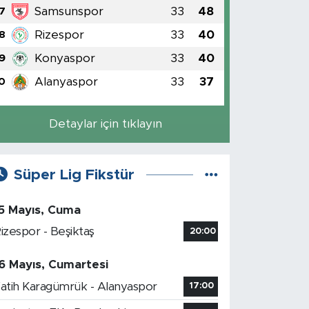
Samsunspor
33
48
7
Rizespor
33
40
8
Konyaspor
33
40
9
Alanyaspor
33
37
0
Detaylar için tıklayın
Süper Lig Fikstür
5 Mayıs, Cuma
izespor - Beşiktaş
20:00
6 Mayıs, Cumartesi
atih Karagümrük - Alanyaspor
17:00