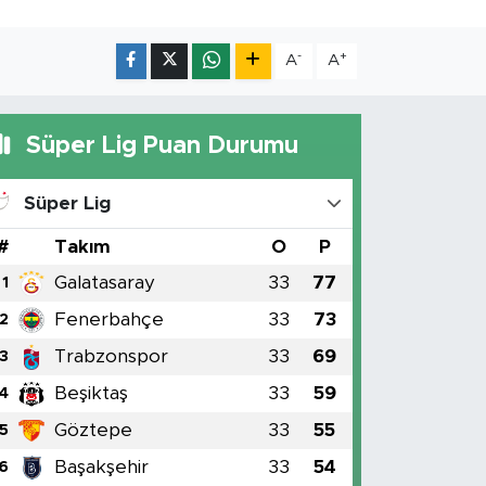
-
+
A
A
Süper Lig Puan Durumu
Süper Lig
#
Takım
O
P
Galatasaray
33
77
1
Fenerbahçe
33
73
2
Trabzonspor
33
69
3
Beşiktaş
33
59
4
Göztepe
33
55
5
Başakşehir
33
54
6