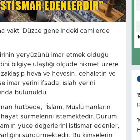
ma vakti Düzce genelindeki camilerde
1
 birinin yeryüzünü imar etmek olduğu
dini bilgiye ulaştığı ölçüde hikmet üzere
uzaklaşıp heva ve hevesin, cehaletin ve
 imar yerini ifsada, ıslah yerini
sında bulunuldu.
1
R
gulanan hutbede, "İslam, Müslümanların
r hayat sürmelerini istemektedir. Durum
1
lam'ın yüce değerlerini istismar edenler,
F
rlığını sürdürmektedir. Bu kimselerin