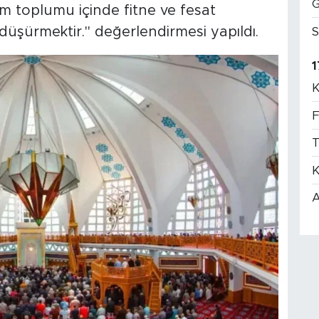
G
slam toplumu içinde fitne ve fesat
düşürmektir." değerlendirmesi yapıldı.
S
1
K
F
T
K
A