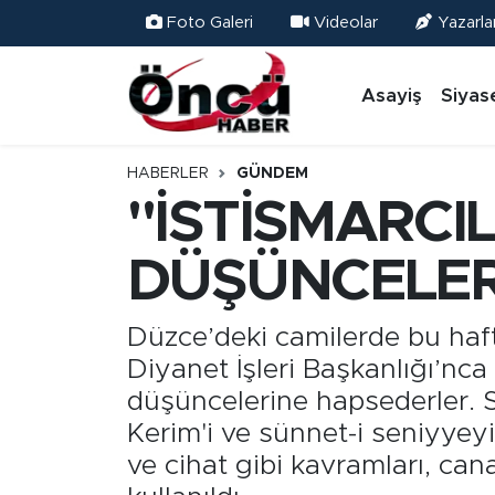
Foto Galeri
Videolar
Yazarla
Asayiş
Düzce Nöbetçi Eczaneler
Asayiş
Siyas
Gündem
Düzce Hava Durumu
HABERLER
GÜNDEM
Sağlık & Çevre
Düzce Namaz Vakitleri
"İSTİSMARCIL
Spor
Düzce Trafik Yoğunluk Haritası
DÜŞÜNCELER
Siyaset
Süper Lig Puan Durumu ve Fikstür
Düzce’deki camilerde bu haft
Diyanet İşleri Başkanlığı’nca
Yerel Haber
Tüm Manşetler
düşüncelerine hapsederler. S
Öncü Radyo Dinle
Son Dakika Haberleri
Kerim'i ve sünnet-i seniyyeyi
ve cihat gibi kavramları, can
Öncü TV İzle
Haber Arşivi