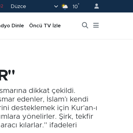
°
Düzce
02
10
19
dyo Dinle
Öncü TV İzle
18
19
0
82
R"
marına dikkat çekildi.
smar edenler, İslam'ı kendi
ni desteklemek için Kur'an-ı
ara yönelirler. Şirk, tekfir
cı kılarlar." ifadeleri