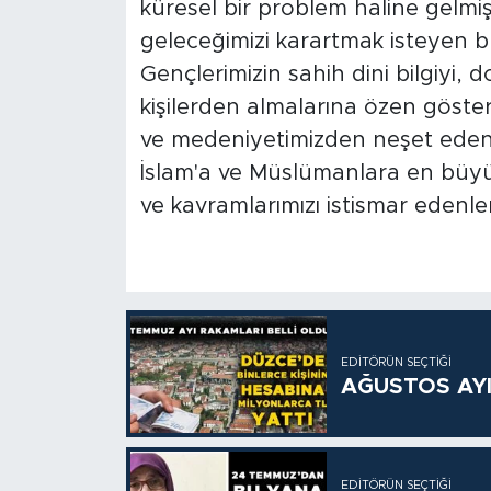
küresel bir problem haline gelmişt
geleceğimizi karartmak isteyen bu 
Gençlerimizin sahih dini bilgiyi,
kişilerden almalarına özen göster
ve medeniyetimizden neşet eden İ
İslam'a ve Müslümanlara en büyük 
ve kavramlarımızı istismar edenl
EDITÖRÜN SEÇTIĞI
AĞUSTOS AYI
EDITÖRÜN SEÇTIĞI