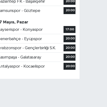
aziantep FK - Başakşehir
20:00
amsunspor - Göztepe
20:00
7 Mayıs, Pazar
ayserispor - Konyaspor
17:00
enerbahçe - Eyüpspor
20:00
rabzonspor - Gençlerbirliği S.K.
20:00
asımpaşa - Galatasaray
20:00
ntalyaspor - Kocaelispor
20:00