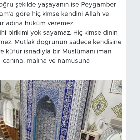
n doğru şekilde yaşayanın ise Peygamber
m'a göre hiç kimse kendini Allah ve
ar adına hüküm veremez.
hi birikimi yok sayamaz. Hiç kimse dinin
öremez. Mutlak doğrunun sadece kendisine
ve küfür isnadıyla bir Müslümanı iman
un canına, malına ve namusuna