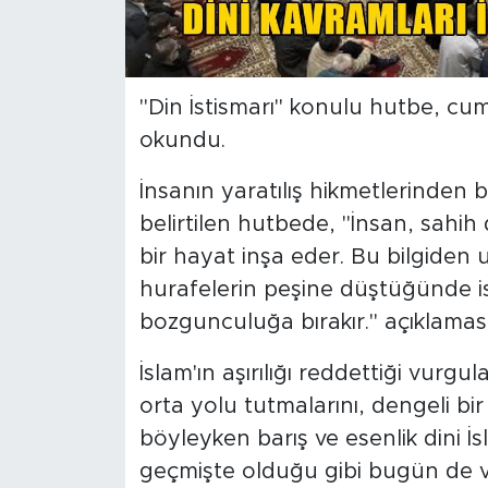
"Din İstismarı" konulu hutbe, cu
okundu.
İnsanın yaratılış hikmetlerinden
belirtilen hutbede, "İnsan, sahih 
bir hayat inşa eder. Bu bilgiden 
hurafelerin peşine düştüğünde ise
bozgunculuğa bırakır." açıklama
İslam'ın aşırılığı reddettiği vur
orta yolu tutmalarını, dengeli bi
böyleyken barış ve esenlik dini İs
geçmişte olduğu gibi bugün de va