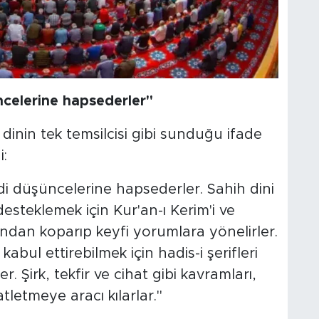
üncelerine hapsederler"
i dinin tek temsilcisi gibi sunduğu ifade
:
ndi düşüncelerine hapsederler. Sahih dini
steklemek için Kur'an-ı Kerim'i ve
ndan koparıp keyfi yorumlara yönelirler.
 kabul ettirebilmek için hadis-i şerifleri
. Şirk, tekfir ve cihat gibi kavramları,
letmeye aracı kılarlar."