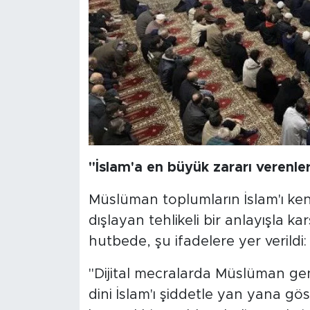
"İslam'a en büyük zararı verenler
Müslüman toplumların İslam'ı ke
dışlayan tehlikeli bir anlayışla k
hutbede, şu ifadelere yer verildi:
"Dijital mecralarda Müslüman genç
dini İslam'ı şiddetle yan yana gös