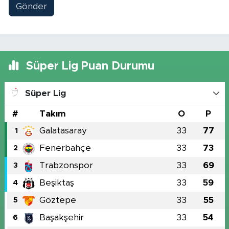
Gönder
Süper Lig Puan Durumu
Süper Lig
#
Takım
O
P
Galatasaray
33
77
1
Fenerbahçe
33
73
2
Trabzonspor
33
69
3
Beşiktaş
33
59
4
Göztepe
33
55
5
Başakşehir
33
54
6