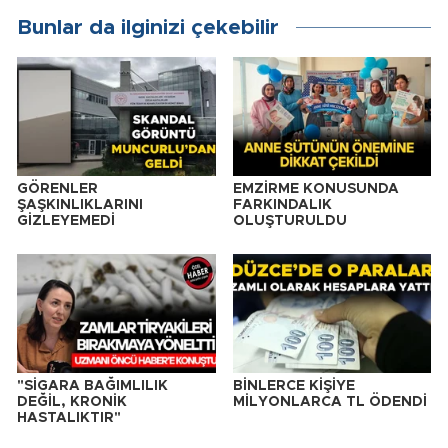
Bunlar da ilginizi çekebilir
GÖRENLER
EMZİRME KONUSUNDA
ŞAŞKINLIKLARINI
FARKINDALIK
GİZLEYEMEDİ
OLUŞTURULDU
"SİGARA BAĞIMLILIK
BİNLERCE KİŞİYE
DEĞİL, KRONİK
MİLYONLARCA TL ÖDENDİ
HASTALIKTIR"