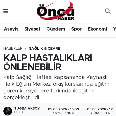
Asayiş
Düzce Nöbetçi Eczaneler
Asayiş
Siyaset
Gündem
Spor
Ekonomi
Y
Gündem
Düzce Hava Durumu
Sağlık & Çevre
Düzce Namaz Vakitleri
HABERLER
SAĞLIK & ÇEVRE
KALP HASTALIKLARI
Spor
Düzce Trafik Yoğunluk Haritası
ÖNLENEBİLİR
Siyaset
Süper Lig Puan Durumu ve Fikstür
Kalp Sağlığı Haftası kapsamında Kaynaşlı
Halk Eğitim Merkezi dikiş kurslarında eğitim
Yerel Haber
Tüm Manşetler
gören kursiyerlere farkındalık eğitimi
gerçekleştirildi.
Öncü Radyo Dinle
Son Dakika Haberleri
TUĞBA AKSOY
05.05.2026 - 16:00
05.05.2026 - 12:1
Öncü TV İzle
Haber Arşivi
EDITÖR
YAYINLANMA
GÜNCELLEME