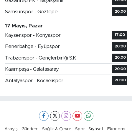
Gaziantep FK - Başakşehir
20:00
Samsunspor - Göztepe
20:00
17 Mayıs, Pazar
Kayserispor - Konyaspor
17:00
Fenerbahçe - Eyüpspor
20:00
Trabzonspor - Gençlerbirliği S.K.
20:00
Kasımpaşa - Galatasaray
20:00
Antalyaspor - Kocaelispor
20:00
Asayiş
Gündem
Sağlık & Çevre
Spor
Siyaset
Ekonomi