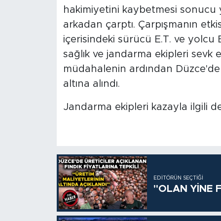
hakimiyetini kaybetmesi sonucu 
arkadan çarptı. Çarpışmanın etki
içerisindeki sürücü E.T. ve yolcu 
sağlık ve jandarma ekipleri sevk edi
müdahalenin ardından Düzce'de çe
altına alındı.
Jandarma ekipleri kazayla ilgili de
EDITÖRÜN SEÇTIĞI
"OLAN YİNE F