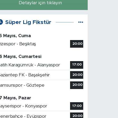
Detaylar için tıklayın
Süper Lig Fikstür
5 Mayıs, Cuma
izespor - Beşiktaş
20:00
6 Mayıs, Cumartesi
atih Karagümrük - Alanyaspor
17:00
aziantep FK - Başakşehir
20:00
amsunspor - Göztepe
20:00
7 Mayıs, Pazar
ayserispor - Konyaspor
17:00
enerbahçe - Eyüpspor
20:00