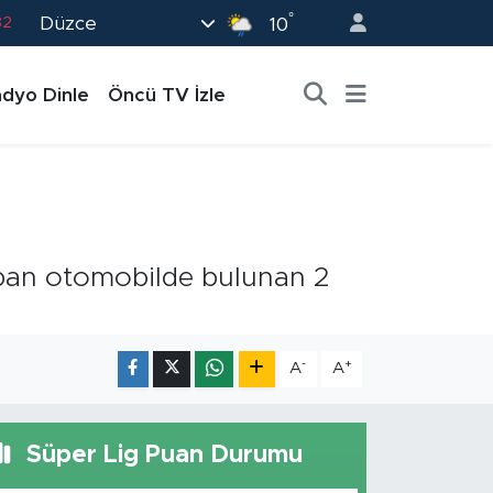
°
Düzce
82
10
02
dyo Dinle
Öncü TV İzle
19
18
19
0
rpan otomobilde bulunan 2
-
+
A
A
Süper Lig Puan Durumu