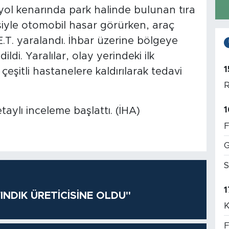
yol kenarında park halinde bulunan tıra
siyle otomobil hasar görürken, araç
E.T. yaralandı. İhbar üzerine bölgeye
ldi. Yaralılar, olay yerindeki ilk
1
şitli hastanelere kaldırılarak tedavi
R
1
taylı inceleme başlattı. (İHA)
F
G
S
1
INDIK ÜRETİCİSİNE OLDU"
K
F