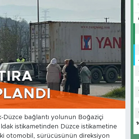
k-Düzce bağlantı yolunun Boğaziçi
1
dak istikametinden Düzce istikametine
deki otomobil, sürücüsünün direksiyon