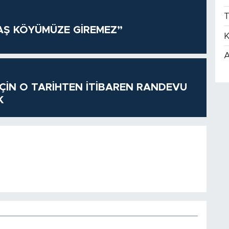
T
AŞ KÖYÜMÜZE GİREMEZ”
K
A
 İÇİN O TARİHTEN İTİBAREN RANDEVU
K