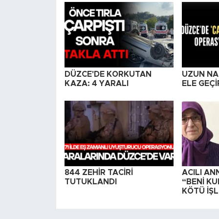
DÜZCE'DE KORKUTAN
UZUN NA
KAZA: 4 YARALI
ELE GEÇİ
844 ZEHİR TACİRİ
ACILI AN
TUTUKLANDI
“BENİ KU
KÖTÜ İŞL