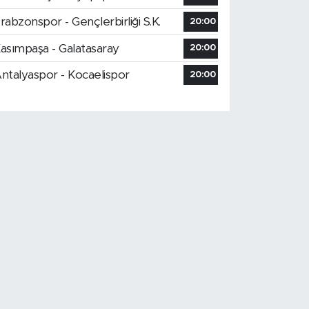
rabzonspor - Gençlerbirliği S.K.
20:00
asımpaşa - Galatasaray
20:00
ntalyaspor - Kocaelispor
20:00