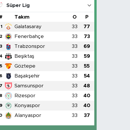
Süper Lig
#
Takım
O
P
Galatasaray
33
77
1
Fenerbahçe
33
73
2
Trabzonspor
33
69
3
Beşiktaş
33
59
4
Göztepe
33
55
5
Başakşehir
33
54
6
Samsunspor
33
48
7
Rizespor
33
40
8
Konyaspor
33
40
9
Alanyaspor
33
37
0