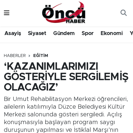
Asayiş
Düzce Nöbetçi Eczaneler
Asayiş
Siyaset
Gündem
Spor
Ekonomi
Y
Gündem
Düzce Hava Durumu
Sağlık & Çevre
Düzce Namaz Vakitleri
HABERLER
EĞITIM
‘KAZANIMLARIMIZI
Spor
Düzce Trafik Yoğunluk Haritası
GÖSTERİYLE SERGİLEMİŞ
Siyaset
Süper Lig Puan Durumu ve Fikstür
OLACAĞIZ’
Yerel Haber
Tüm Manşetler
Bir Umut Rehabilitasyon Merkezi öğrencileri,
ailelerin katılımıyla Düzce Belediyesi Kültür
Öncü Radyo Dinle
Son Dakika Haberleri
Merkezi salonunda gösteri sergiledi. Açılış
konuşmasıyla başlayan program saygı
Öncü TV İzle
Haber Arşivi
duruşunun yapılması ve İstiklal Marşı’nın