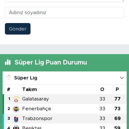
Gönder
Süper Lig Puan Durumu
Süper Lig
#
Takım
O
P
Galatasaray
33
77
1
Fenerbahçe
33
73
2
Trabzonspor
33
69
3
Beşiktaş
33
59
4