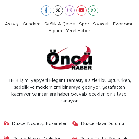
Asayiş
Gündem
Sağlık & Çevre
Spor
Siyaset
Ekonomi
Eğitim
Yerel Haber
TE Bilişim, yepyeni Elegant temasıyla sizleri buluştururken,
sadelik ve modernizmi bir araya getiriyor. Şatafattan
kaçınıyor ve insanlara haber okuyabilecekleri bir altyapı
sunuyor.
Düzce Nöbetçi Eczaneler
Düzce Hava Durumu
Düzce Namaz Vakitleri
Düzce Trafik Yoğunluk