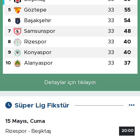
Göztepe
33
55
5
Başakşehir
33
54
6
Samsunspor
33
48
7
Rizespor
33
40
8
Konyaspor
33
40
9
Alanyaspor
33
37
10
Detaylar için tıklayın
Süper Lig Fikstür
15 Mayıs, Cuma
Rizespor - Beşiktaş
20:00