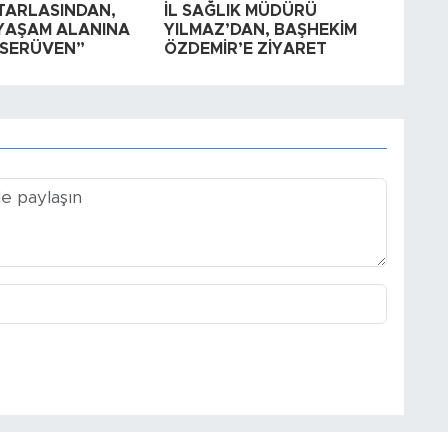
TARLASINDAN,
İL SAĞLIK MÜDÜRÜ
YAŞAM ALANINA
YILMAZ’DAN, BAŞHEKİM
SERÜVEN”
ÖZDEMİR’E ZİYARET