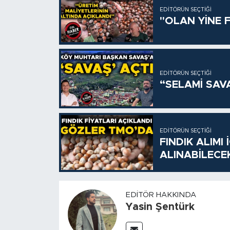
EDITÖRÜN SEÇTIĞI
"OLAN YİNE F
EDITÖRÜN SEÇTIĞI
“SELAMİ SAV
EDITÖRÜN SEÇTIĞI
FINDIK ALIMI
ALINABİLECE
EDITÖR HAKKINDA
Yasin Şentürk