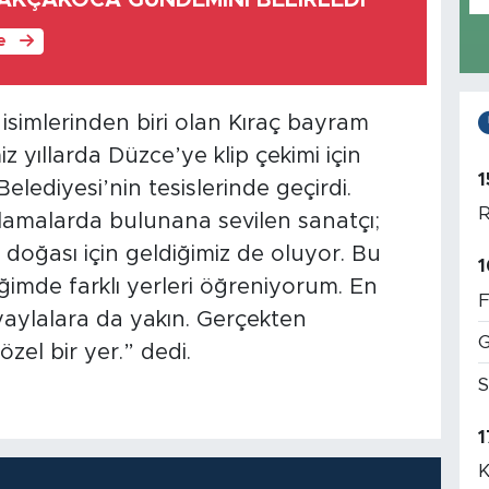
AKÇAKOCA GÜNDEMİNİ BELİRLEDİ
le
isimlerinden biri olan Kıraç bayram
iz yıllarda Düzce’ye klip çekimi için
1
Belediyesi’nin tesislerinde geçirdi.
R
lamalarda bulunana sevilen sanatçı;
ğası için geldiğimiz de oluyor. Bu
1
ğimde farklı yerleri öğreniyorum. En
F
yaylalara da yakın. Gerçekten
G
özel bir yer.” dedi.
S
1
K