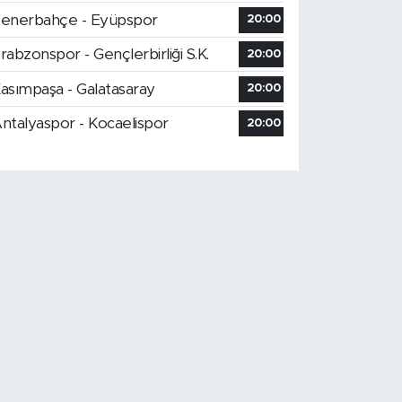
enerbahçe - Eyüpspor
20:00
rabzonspor - Gençlerbirliği S.K.
20:00
asımpaşa - Galatasaray
20:00
ntalyaspor - Kocaelispor
20:00