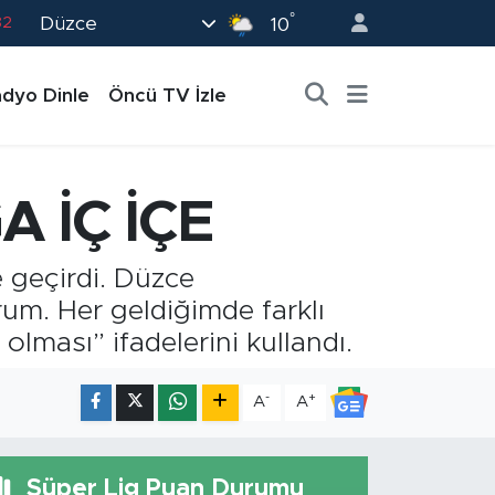
°
Düzce
82
10
02
dyo Dinle
Öncü TV İzle
19
18
19
 İÇ İÇE
0
e geçirdi. Düzce
um. Her geldiğimde farklı
olması” ifadelerini kullandı.
-
+
A
A
Süper Lig Puan Durumu