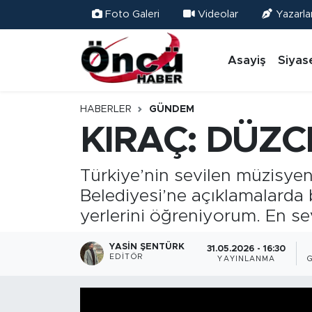
Foto Galeri
Videolar
Yazarla
Asayiş
Düzce Nöbetçi Eczaneler
Asayiş
Siyas
Gündem
Düzce Hava Durumu
HABERLER
GÜNDEM
Sağlık & Çevre
Düzce Namaz Vakitleri
KIRAÇ: DÜZC
Spor
Düzce Trafik Yoğunluk Haritası
Türkiye’nin sevilen müzisyen
Belediyesi’ne açıklamalarda 
Siyaset
Süper Lig Puan Durumu ve Fikstür
yerlerini öğreniyorum. En sev
Yerel Haber
Tüm Manşetler
YASIN ŞENTÜRK
31.05.2026 - 16:30
EDITÖR
YAYINLANMA
Öncü Radyo Dinle
Son Dakika Haberleri
Öncü TV İzle
Haber Arşivi