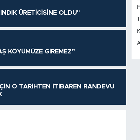
F
INDIK ÜRETİCİSİNE OLDU"
T
K
A
AŞ KÖYÜMÜZE GİREMEZ”
 İÇİN O TARİHTEN İTİBAREN RANDEVU
K