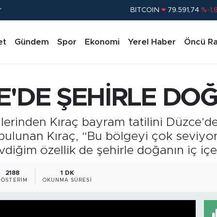
r
BITCOIN
79.591,74
%-1.
DOLAR
45,43620
%0.
et
Gündem
Spor
Ekonomi
Yerel Haber
Öncü Ra
EURO
53,38690
%0.
STERLİN
61,60380
%0.
G.ALTIN
6862,09000
%0.
E'DE ŞEHİRLE DOĞA
BİST100
14.598,00
%
lerinden Kıraç bayram tatilini Düzce’d
bulunan Kıraç, “Bu bölgeyi çok seviyor
diğim özellik de şehirle doğanın iç içe 
2188
1 DK
GÖSTERIM
OKUNMA SÜRESI