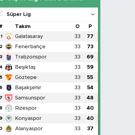
Süper Lig
#
Takım
O
P
Galatasaray
33
77
1
Fenerbahçe
33
73
2
Trabzonspor
33
69
3
Beşiktaş
33
59
4
Göztepe
33
55
5
Başakşehir
33
54
6
Samsunspor
33
48
7
Rizespor
33
40
8
Konyaspor
33
40
9
Alanyaspor
33
37
0