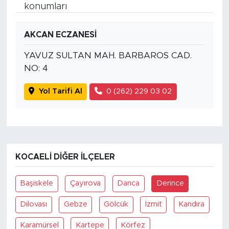
konumları
AKCAN ECZANESİ
YAVUZ SULTAN MAH. BARBAROS CAD.
NO: 4
Yol Tarifi Al
0 (262) 229 03 02
KOCAELI DIĞER İLÇELER
Başiskele
Çayırova
Darıca
Derince
Dilovası
Gebze
Gölcük
İzmit
Kandıra
Karamürsel
Kartepe
Körfez