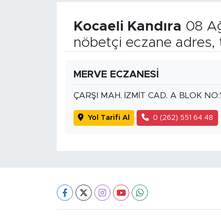
Kocaeli Kandıra
08 Ağ
nöbetçi eczane adres, 
MERVE ECZANESİ
ÇARŞI MAH. İZMİT CAD. A BLOK NO:
Yol Tarifi Al
0 (262) 551 64 48