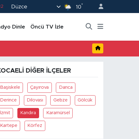
°
Düzce
82
10
02
dyo Dinle
Öncü TV İzle
19
18
19
0
KOCAELI DIĞER İLÇELER
Başiskele
Çayırova
Darıca
Derince
Dilovası
Gebze
Gölcük
İzmit
Kandıra
Karamürsel
Kartepe
Körfez