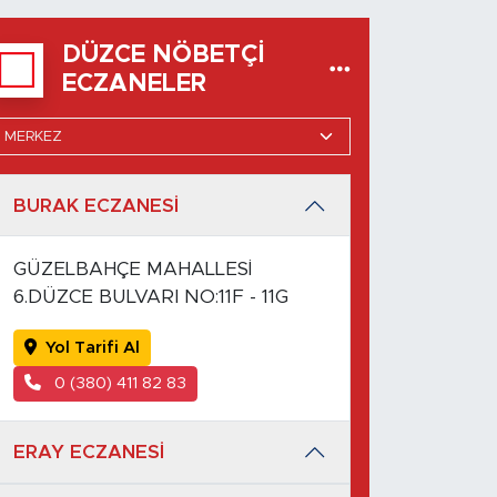
DÜZCE NÖBETÇI
ECZANELER
BURAK ECZANESİ
GÜZELBAHÇE MAHALLESİ
6.DÜZCE BULVARI NO:11F - 11G
Yol Tarifi Al
0 (380) 411 82 83
ERAY ECZANESİ