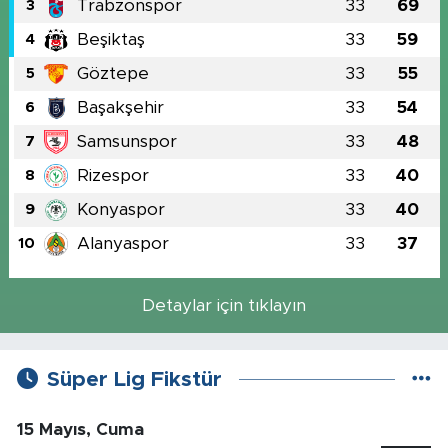
Trabzonspor
33
69
3
Beşiktaş
33
59
4
Göztepe
33
55
5
Başakşehir
33
54
6
Samsunspor
33
48
7
Rizespor
33
40
8
Konyaspor
33
40
9
Alanyaspor
33
37
10
Detaylar için tıklayın
Süper Lig Fikstür
15 Mayıs, Cuma