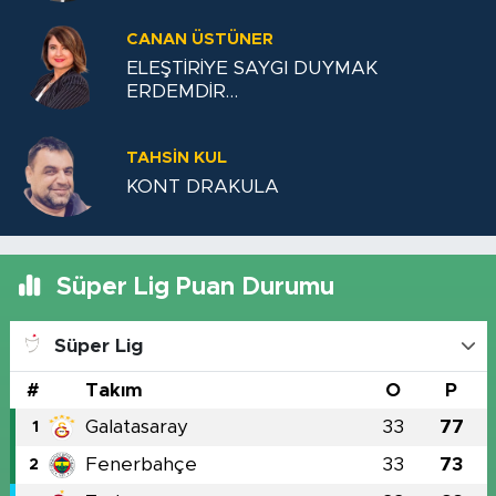
CANAN ÜSTÜNER
ELEŞTİRİYE SAYGI DUYMAK
ERDEMDİR…
TAHSIN KUL
KONT DRAKULA
Süper Lig Puan Durumu
Süper Lig
#
Takım
O
P
Galatasaray
33
77
1
Fenerbahçe
33
73
2