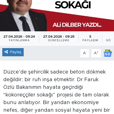
27.04.2026 - 09:24
27.04.2026 - 09:25
5
4
YAYINLANMA
GÜNCELLEME
PAYLAŞIM
GÖS
Paylaş
-
+
A
A
Düzce’de şehircilik sadece beton dökmek
değildir; bir ruh inşa etmektir. Dr Faruk
Özlü Bakanımın hayata geçirdiği
“kokoreççiler sokağı” projesi de tam olarak
bunu anlatıyor. Bir yandan ekonomiye
nefes, diğer yandan sosyal hayata yeni bir