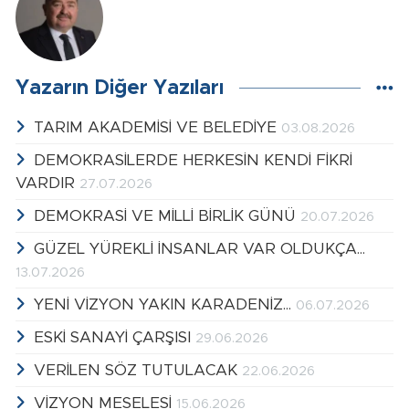
Yazarın Diğer Yazıları
TARIM AKADEMİSİ VE BELEDİYE
03.08.2026
DEMOKRASİLERDE HERKESİN KENDİ FİKRİ
VARDIR
27.07.2026
DEMOKRASİ VE MİLLİ BİRLİK GÜNÜ
20.07.2026
GÜZEL YÜREKLİ İNSANLAR VAR OLDUKÇA...
13.07.2026
YENİ VİZYON YAKIN KARADENİZ...
06.07.2026
ESKİ SANAYİ ÇARŞISI
29.06.2026
VERİLEN SÖZ TUTULACAK
22.06.2026
VİZYON MESELESİ
15.06.2026