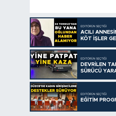
EDITÖRÜN SEÇTIĞI
ACILI ANNES
KÖT İŞLER GE
EDITÖRÜN SEÇTIĞI
DEVRİLEN TA
SÜRÜCÜ YAR
EDITÖRÜN SEÇTIĞI
EĞİTİM PROG