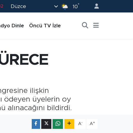
°
Düzce
82
10
02
dyo Dinle
Öncü TV İzle
19
18
19
ÜRECE
0
resine ilişkin
nı ödeyen üyelerin oy
 alınacağını bildirdi.
-
+
A
A