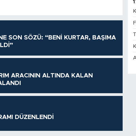
1
K
F
T
İNE SON SÖZÜ: “BENİ KURTAR, BAŞIMA
LDİ”
K
A
RIM ARACININ ALTINDA KALAN
ALANDI
RAMI DÜZENLENDİ