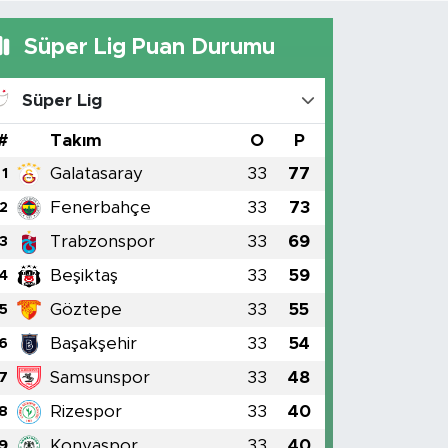
Süper Lig Puan Durumu
Süper Lig
#
Takım
O
P
Galatasaray
33
77
1
Fenerbahçe
33
73
2
Trabzonspor
33
69
3
Beşiktaş
33
59
4
Göztepe
33
55
5
Başakşehir
33
54
6
Samsunspor
33
48
7
Rizespor
33
40
8
Konyaspor
33
40
9