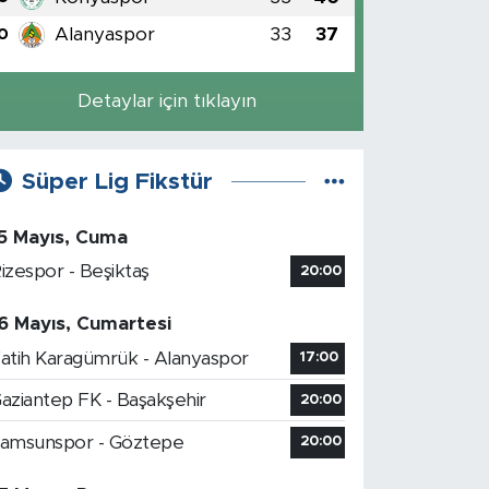
Alanyaspor
33
37
0
Detaylar için tıklayın
Süper Lig Fikstür
5 Mayıs, Cuma
izespor - Beşiktaş
20:00
6 Mayıs, Cumartesi
atih Karagümrük - Alanyaspor
17:00
aziantep FK - Başakşehir
20:00
amsunspor - Göztepe
20:00