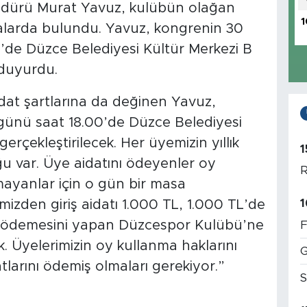
ürü Murat Yavuz, kulübün olağan
1
malarda bulundu. Yavuz, kongrenin 30
de Düzce Belediyesi Kültür Merkezi B
 duyurdu.
idat şartlarına da değinen Yavuz,
ünü saat 18.00’de Düzce Belediyesi
rçekleştirilecek. Her üyemizin yıllık
1
u var. Üye aidatını ödeyenler oy
R
mayanlar için o gün bir masa
1
mizden giriş aidatı 1.000 TL, 1.000 TL’de
TL ödemesini yapan Düzcespor Kulübü’ne
F
. Üyelerimizin oy kullanma haklarını
G
atlarını ödemiş olmaları gerekiyor.”
S