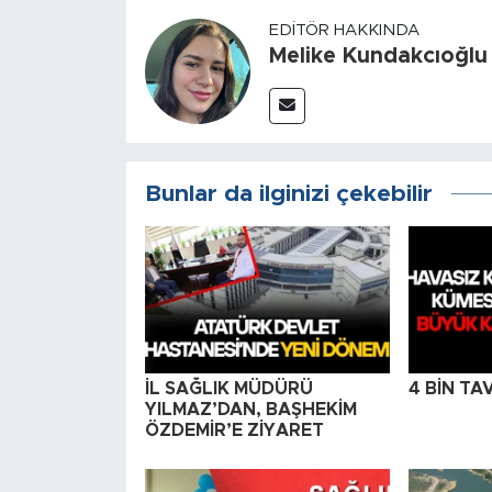
EDITÖR HAKKINDA
Melike Kundakcıoğlu
Bunlar da ilginizi çekebilir
İL SAĞLIK MÜDÜRÜ
4 BİN TA
YILMAZ’DAN, BAŞHEKİM
ÖZDEMİR’E ZİYARET