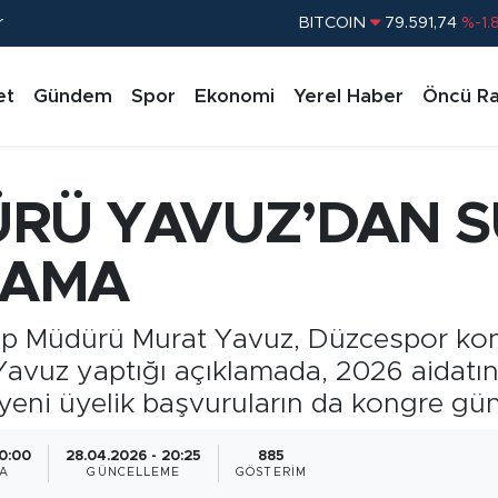
r
BITCOIN
79.591,74
%-1.
DOLAR
45,43620
%0.
et
Gündem
Spor
Ekonomi
Yerel Haber
Öncü Ra
EURO
53,38690
%0.
STERLİN
61,60380
%0.
G.ALTIN
6862,09000
%0.
RÜ YAVUZ’DAN S
BİST100
14.598,00
%
KLAMA
 Müdürü Murat Yavuz, Düzcespor kong
Yavuz yaptığı açıklamada, 2026 aidatı
, yeni üyelik başvuruların da kongre günü
20:00
28.04.2026 - 20:25
885
A
GÜNCELLEME
GÖSTERIM