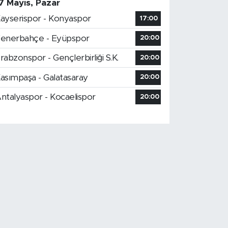
7 Mayıs, Pazar
ayserispor - Konyaspor
17:00
enerbahçe - Eyüpspor
20:00
rabzonspor - Gençlerbirliği S.K.
20:00
asımpaşa - Galatasaray
20:00
ntalyaspor - Kocaelispor
20:00