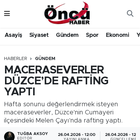
Asayiş
Düzce Nöbetçi Eczaneler
Asayiş
Siyaset
Gündem
Spor
Ekonomi
Y
Gündem
Düzce Hava Durumu
Sağlık & Çevre
Düzce Namaz Vakitleri
HABERLER
GÜNDEM
MACERASEVERLER
Spor
Düzce Trafik Yoğunluk Haritası
DÜZCE’DE RAFTİNG
Siyaset
Süper Lig Puan Durumu ve Fikstür
YAPTI
Yerel Haber
Tüm Manşetler
Hafta sonunu değerlendirmek isteyen
maceraseverler, Düzce'nin Cumayeri
Öncü Radyo Dinle
Son Dakika Haberleri
ilçesindeki Melen Çayı'nda rafting yaptı.
TUĞBA AKSOY
Öncü TV İzle
Haber Arşivi
26.04.2026 - 12:00
26.04.2026 - 12:
EDITÖR
YAYINLANMA
GÜNCELLEME