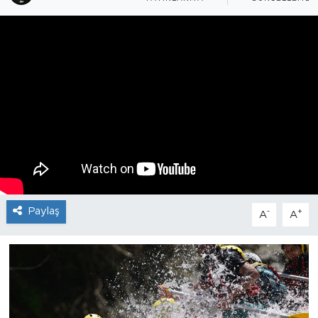
Paylaş
-
+
A
A