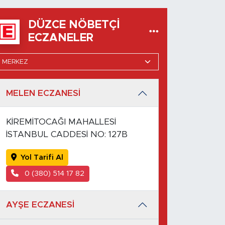
DÜZCE NÖBETÇI
ECZANELER
MELEN ECZANESİ
KİREMİTOCAĞI MAHALLESİ
İSTANBUL CADDESİ NO: 127B
Yol Tarifi Al
0 (380) 514 17 82
AYŞE ECZANESİ