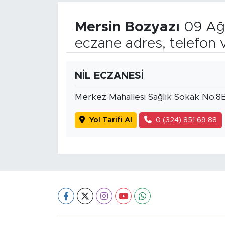
Mersin Bozyazı
09 Ağu
eczane adres, telefon 
NİL ECZANESİ
Merkez Mahallesi Sağlık Sokak No:8
Yol Tarifi Al
0 (324) 851 69 88