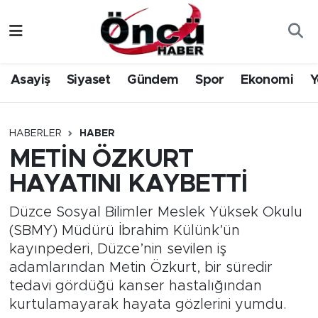
Asayiş
Düzce Nöbetçi Eczaneler
Asayiş
Siyaset
Gündem
Spor
Ekonomi
Y
Gündem
Düzce Hava Durumu
Sağlık & Çevre
Düzce Namaz Vakitleri
HABERLER
HABER
METİN ÖZKURT
Spor
Düzce Trafik Yoğunluk Haritası
HAYATINI KAYBETTİ
Siyaset
Süper Lig Puan Durumu ve Fikstür
Düzce Sosyal Bilimler Meslek Yüksek Okulu
(SBMY) Müdürü İbrahim Külünk’ün
Yerel Haber
Tüm Manşetler
kayınpederi, Düzce’nin sevilen iş
adamlarından Metin Özkurt, bir süredir
Öncü Radyo Dinle
Son Dakika Haberleri
tedavi gördüğü kanser hastalığından
kurtulamayarak hayata gözlerini yumdu.
Öncü TV İzle
Haber Arşivi