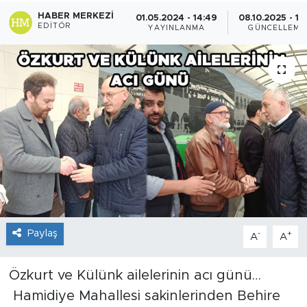
HABER MERKEZI
01.05.2024 - 14:49
08.10.2025 - 15:
EDITÖR
YAYINLANMA
GÜNCELLEME
Paylaş
-
+
A
A
Özkurt ve Külünk ailelerinin acı günü…
Hamidiye Mahallesi sakinlerinden Behire